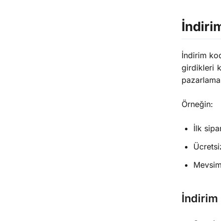
İndiri
İndirim ko
girdikleri
pazarlama 
Örneğin:
İlk sip
Ücretsi
Mevsiml
İndirim