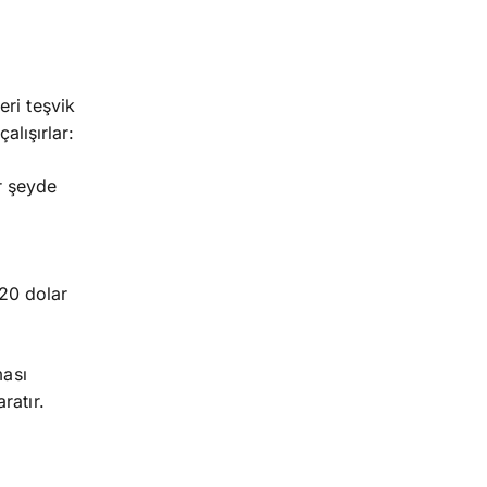
eri teşvik
alışırlar:
r şeyde
20 dolar
ması
ratır.