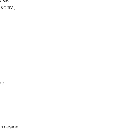
 sonra,
de
irmesine