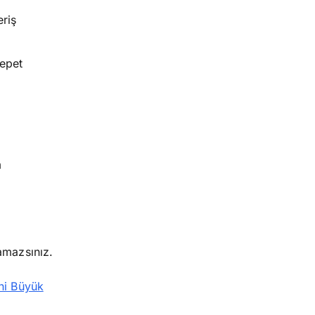
eriş
sepet
m
amazsınız.
ni Büyük