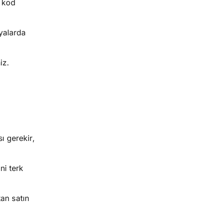
a kod
yalarda
iz.
ı gerekir,
ni terk
tan satın