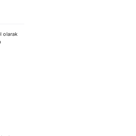
l olarak
a