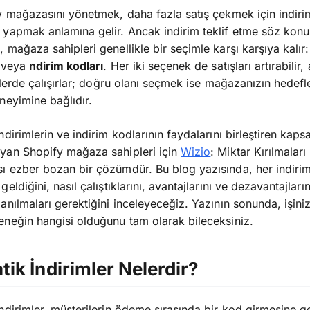
y mağazasını yönetmek, daha fazla satış çekmek için indiri
yapmak anlamına gelir. Ancak indirim teklif etme söz kon
 mağaza sahipleri genellikle bir seçimle karşı karşıya kalır
veya
ndirim kodları
. Her iki seçenek de satışları artırabilir
illerde çalışırlar; doğru olanı seçmek ise mağazanızın hedefl
neyimine bağlıdır.
dirimlerin ve indirim kodlarının faydalarını birleştiren kapsa
yan Shopify mağaza sahipleri için
Wizio
: Miktar Kırılmaları
 ezber bozan bir çözümdür. Bu blog yazısında, her indiri
eldiğini, nasıl çalıştıklarını, avantajlarını ve dezavantajları
anılmaları gerektiğini inceleyeceğiz. Yazının sonunda, işini
neğin hangisi olduğunu tam olarak bileceksiniz.
ik İndirimler Nelerdir?
ndirimler, müşterilerin ödeme sırasında bir kod girmesine g