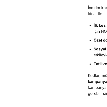
İndirim ko
idealdir:
İlk kez
için HO
Özel öd
Sosyal
etkileyi
Tatil v
Kodlar, mü
kampanya 
kampanyası
görebilirsi