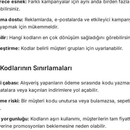
rece esnek:
Farklı kampanyalar için aynı anda birden fazl
abilirsiniz.
ama dostu:
Reklamlarda, e-postalarda ve etkileyici kampan
m yapmak için mükemmeldir.
lir:
Hangi kodların en çok dönüşüm sağladığını görebilirsin
leştirme:
Kodlar belirli müşteri grupları için uyarlanabilir.
 Kodlarının Sınırlamaları
i çabası:
Alışveriş yapanların ödeme sırasında kodu yazmas
atalara veya kaçırılan indirimlere yol açabilir.
me riski:
Bir müşteri kodu unutursa veya bulamazsa, sepeti
.
m yorgunluğu:
Kodların aşırı kullanımı, müşterilerin tam fiyat
erine promosyonları beklemesine neden olabilir.