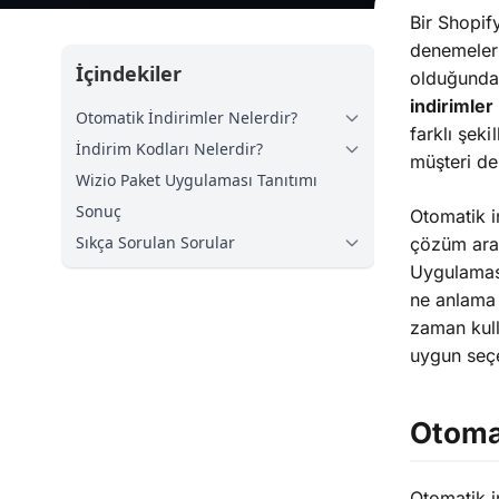
Bir Shopif
denemeler 
İçindekiler
olduğunda,
indirimler
Otomatik İndirimler Nelerdir?
farklı şek
İndirim Kodları Nelerdir?
müşteri de
Wizio Paket Uygulaması Tanıtımı
Sonuç
Otomatik in
Sıkça Sorulan Sorular
çözüm ara
Uygulaması
ne anlama g
zaman kull
uygun seçe
Otomat
Otomatik i