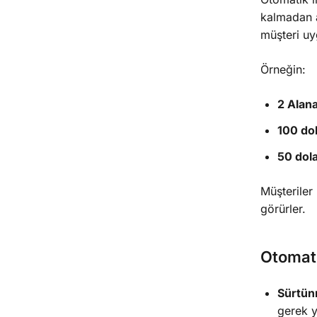
kalmadan a
müşteri uy
Örneğin:
2 Alan
100 dol
50 dola
Müşteriler 
görürler.
Otomati
Sürtün
gerek y