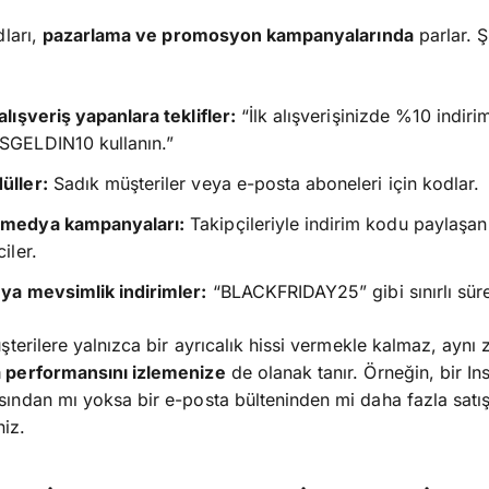
dları,
pazarlama ve promosyon kampanyalarında
parlar. Ş
 alışveriş yapanlara teklifler:
“İlk alışverişinizde %10 indir
SGELDIN10 kullanın.”
üller:
Sadık müşteriler veya e-posta aboneleri için kodlar.
 medya kampanyaları:
Takipçileriyle indirim kodu paylaşan
ciler.
eya mevsimlik indirimler:
“BLACKFRIDAY25” gibi sınırlı süre
şterilere yalnızca bir ayrıcalık hissi vermekle kalmaz, ayn
performansını izlemenize
de olanak tanır. Örneğin, bir I
ndan mı yoksa bir e-posta bülteninden mi daha fazla satış
niz.