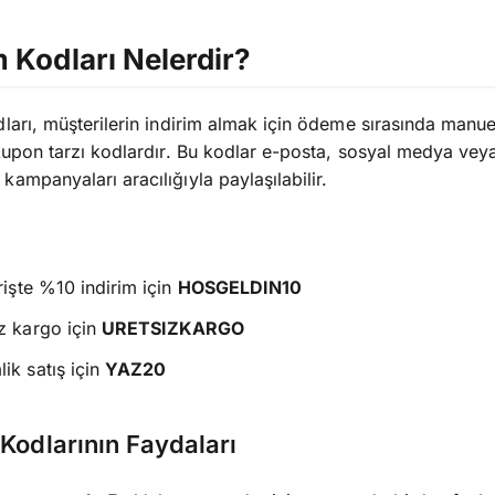
m Kodları Nelerdir?
dları, müşterilerin indirim almak için ödeme sırasında manue
 kupon tarzı kodlardır. Bu kodlar e-posta, sosyal medya vey
kampanyaları aracılığıyla paylaşılabilir.
arişte %10 indirim için
HOSGELDIN10
z kargo için
URETSIZKARGO
ik satış için
YAZ20
 Kodlarının Faydaları