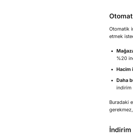
Otomati
Otomatik i
etmek isted
Mağaza
%20 ind
Hacim i
Daha b
indirim
Buradaki 
gerekmez
İndirim