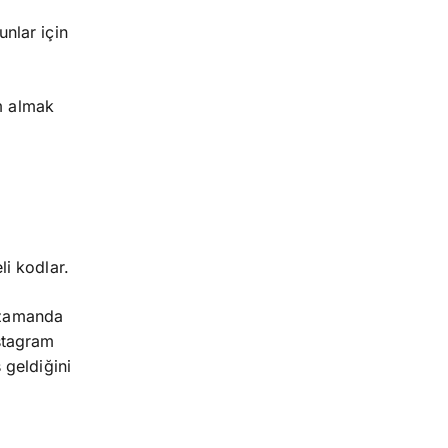
unlar için
im almak
li kodlar.
ı zamanda
nstagram
 geldiğini