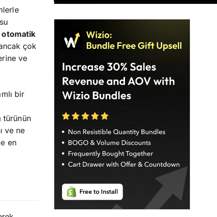
mlerle
usu
:
otomatik
, ancak çok
erine ve
mlı bir
m türünün
nı ve ne
ze en
erek