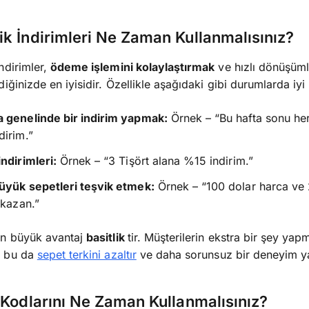
k İndirimleri Ne Zaman Kullanmalısınız?
ndirimler,
ödeme işlemini kolaylaştırmak
ve hızlı dönüşüml
iğinizde en iyisidir. Özellikle aşağıdaki gibi durumlarda iyi ç
 genelinde bir indirim yapmak:
Örnek – “Bu hafta sonu he
irim.”
ndirimleri:
Örnek – “3 Tişört alana %15 indirim.”
üyük sepetleri teşvik etmek:
Örnek – “100 dolar harca ve 
 kazan.”
en büyük avantaj
basitlik
tir. Müşterilerin ekstra bir şey yap
, bu da
sepet terkini azaltır
ve daha sorunsuz bir deneyim ya
 Kodlarını Ne Zaman Kullanmalısınız?