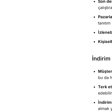
Son de
çalıştır
Pazarl
tanıtı
İzlenebi
Kişisel
İndirim
Müşter
bu da h
Terk et
edebilir
İndiri
almak y