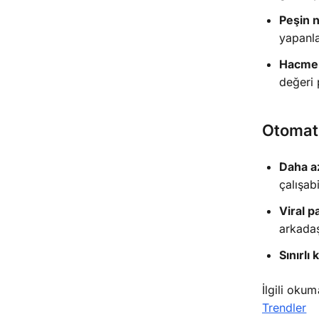
Peşin 
yapanla
Hacme d
değeri 
Otomati
Daha a
çalışabi
Viral p
arkadaş
Sınırlı 
İlgili oku
Trendler