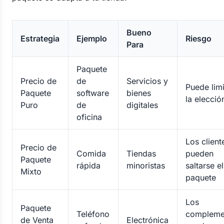
Bueno
Estrategia
Ejemplo
Riesgo
Para
Paquete
Precio de
de
Servicios y
Puede limi
Paquete
software
bienes
la elecció
Puro
de
digitales
oficina
Los client
Precio de
Comida
Tiendas
pueden
Paquete
rápida
minoristas
saltarse el
Mixto
paquete
Los
Paquete
Teléfono
compleme
de Venta
Electrónica