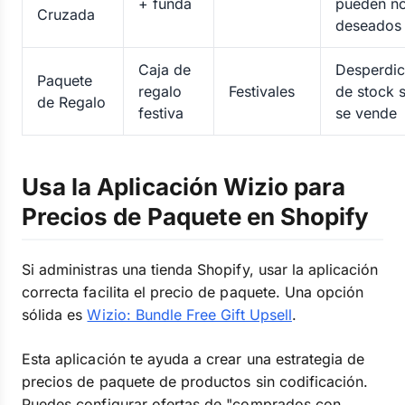
+ funda
pueden no
Cruzada
deseados
Caja de
Desperdic
Paquete
regalo
Festivales
de stock s
de Regalo
festiva
se vende
Usa la Aplicación Wizio para
Precios de Paquete en Shopify
Si administras una tienda Shopify, usar la aplicación
correcta facilita el precio de paquete. Una opción
sólida es
Wizio: Bundle Free Gift Upsell
.
Esta aplicación te ayuda a crear una estrategia de
precios de paquete de productos sin codificación.
Puedes configurar ofertas de "comprados con