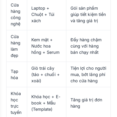
Cửa
Laptop +
Gói sản phẩm
hàng
Chuột + Túi
giúp tiết kiệm tiền
công
xách
và tăng giá trị
nghệ
Cửa
Kem mặt +
Đẩy hàng chậm
hàng
Nước hoa
cùng với hàng
làm
hồng + Serum
bán chạy nhất
đẹp
Giỏ trái cây
Tiện lợi cho người
Tạp
(táo + chuối +
mua, bớt lãng phí
hóa
xoài)
cho cửa hàng
Khóa
Khóa học + E-
học
Tăng giá trị đơn
book + Mẫu
trực
hàng
(Template)
tuyến