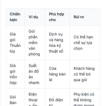
Chiến
Phù hợp
Ví dụ
Rủi ro
lược
cho
Gói
Giá
Dịch vụ
phần
Có thể hạn
gói
và hàng
mềm
chế sự lựa
Thuần
hóa kỹ
văn
chọn
túy
thuật số
phòng
Giá
Suất
Cửa
Khách hàng
gói
ăn đồ
hàng bán
có thể bỏ
Hỗn
ăn
lẻ
qua gói
hợp
nhanh
Điện
Phụ kiện có
Gói
thoại
Đồ điện
thể không
Bán
+ ốp
tử
được mong