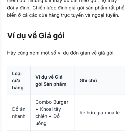
thêm đồ. Nhưng khi thấy ưu đãi theo gói, họ thay
đổi ý định. Chiến lược định giá gói sản phẩm rất phổ
biến ở cả các cửa hàng trực tuyến và ngoại tuyến.
Ví dụ về Giá gói
Hãy cùng xem một số ví dụ đơn giản về giá gói.
Loại
Ví dụ về Giá
cửa
Ghi chú
gói Sản phẩm
hàng
Combo Burger
Đồ ăn
+ Khoai tây
Rẻ hơn giá mua lẻ
nhanh
chiên + Đồ
uống