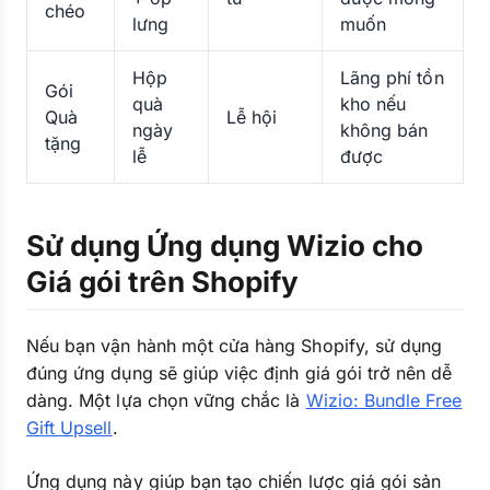
chéo
lưng
muốn
Hộp
Lãng phí tồn
Gói
quà
kho nếu
Quà
Lễ hội
ngày
không bán
tặng
lễ
được
Sử dụng Ứng dụng Wizio cho
Giá gói trên Shopify
Nếu bạn vận hành một cửa hàng Shopify, sử dụng
đúng ứng dụng sẽ giúp việc định giá gói trở nên dễ
dàng. Một lựa chọn vững chắc là
Wizio: Bundle Free
Gift Upsell
.
Ứng dụng này giúp bạn tạo chiến lược giá gói sản