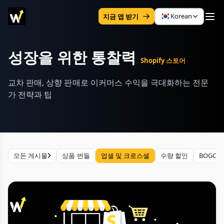
Korean
지금 앱 받기
성장을 위한 통찰력
Shopify 스토어
교차 판매, 상향 판매로 이커머스 수익을 극대화하는 전문
가 전략과 팁
모든 게시물
상품 번들
업셀 및 크로스셀
수량 할인
BOGO 