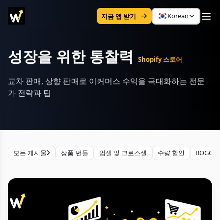
Korean
지금 앱 받기
성장을 위한 통찰력
Shopify 스토어
교차 판매, 상향 판매로 이커머스 수익을 극대화하는 전문
가 전략과 팁
모든 게시물
상품 번들
업셀 및 크로스셀
수량 할인
BOGO 