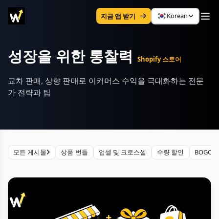
Korean
지금 앱 받기
성장을 위한 통찰력
Shopify 스토어
교차 판매, 상향 판매로 이커머스 수익을 극대화하는 전문
가 전략과 팁
모든 게시물
상품 번들
업셀 및 크로스셀
수량 할인
BOGO 