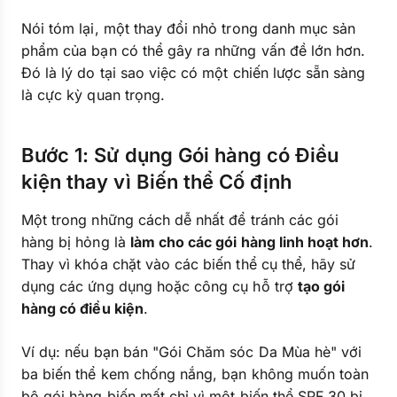
Nói tóm lại, một thay đổi nhỏ trong danh mục sản
phẩm của bạn có thể gây ra những vấn đề lớn hơn.
Đó là lý do tại sao việc có một chiến lược sẵn sàng
là cực kỳ quan trọng.
Bước 1: Sử dụng Gói hàng có Điều
kiện thay vì Biến thể Cố định
Một trong những cách dễ nhất để tránh các gói
hàng bị hỏng là
làm cho các gói hàng linh hoạt hơn
.
Thay vì khóa chặt vào các biến thể cụ thể, hãy sử
dụng các ứng dụng hoặc công cụ hỗ trợ
tạo gói
hàng có điều kiện
.
Ví dụ: nếu bạn bán "Gói Chăm sóc Da Mùa hè" với
ba biến thể kem chống nắng, bạn không muốn toàn
bộ gói hàng biến mất chỉ vì một biến thể SPF 30 bị