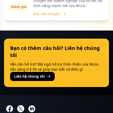
chuyển đổi doanh nghiệp của họ với các
tính năng mạnh mẽ của Wizio.
Đánh giá
Đọc câu chuyện
Bạn có thêm câu hỏi? Liên hệ chúng
tôi
Vẫn cần hỗ trợ? Đội ngũ hỗ trợ thân thiện của Wizio
sẵn sàng trả lời và giúp bạn bất cứ điều gì.
Liên hệ chúng tôi