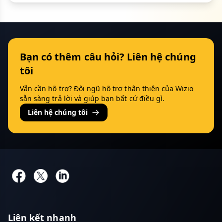
Bạn có thêm câu hỏi? Liên hệ chúng
tôi
Vẫn cần hỗ trợ? Đội ngũ hỗ trợ thân thiện của Wizio
sẵn sàng trả lời và giúp bạn bất cứ điều gì.
Liên hệ chúng tôi
Liên kết nhanh