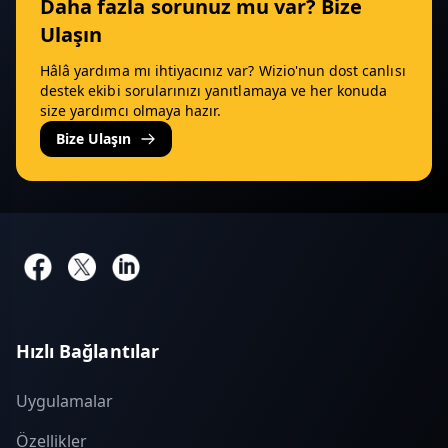
Daha fazla sorunuz mu var? Bize
Ulaşın
Hâlâ yardıma mı ihtiyacınız var? Wizio'nun dost canlısı
destek ekibi sorularınızı yanıtlamaya ve her konuda
size yardımcı olmaya hazır.
Bize Ulaşın
Hızlı Bağlantılar
Uygulamalar
Özellikler