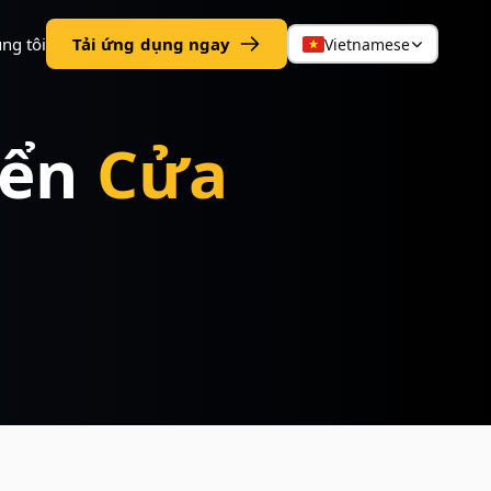
ng tôi
Tải ứng dụng ngay
Vietnamese
iển
Cửa