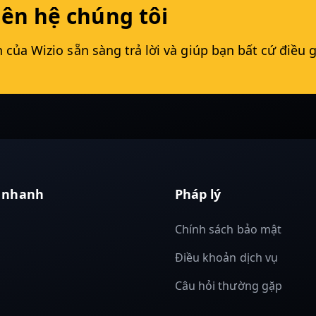
iên hệ chúng tôi
 của Wizio sẵn sàng trả lời và giúp bạn bất cứ điều g
t nhanh
Pháp lý
g
Chính sách bảo mật
g
Điều khoản dịch vụ
Câu hỏi thường gặp