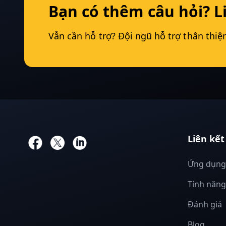
Bạn có thêm câu hỏi? L
Vẫn cần hỗ trợ? Đội ngũ hỗ trợ thân thiện
Liên kế
Ứng dụn
Tính năn
Đánh giá
Blog