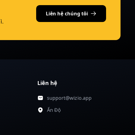
Liên hệ chúng tôi
ì.
Liên hệ
support@wizio.app
Ấn Độ