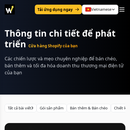
Vietnamese
Tải ứng dụng ngay
Thông tin chi tiết để phát
triển
Cửa hàng Shopify của bạn
Các chiến lược và mẹo chuyên nghiệp để bán chéo,
bán thêm và tối đa hóa doanh thu thương mại điện tử
của bạn
Tất cả bài viết
Gói sản phẩm
Bán thêm & Bán chéo
Chiết kh