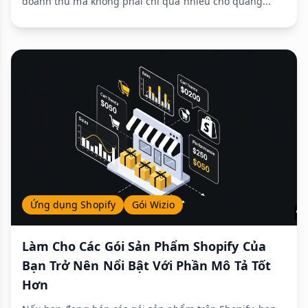
doanh thu mà không phải chi quá nhiều cho quảng...
Ứng dụng Shopify
Gói Wizio
Làm Cho Các Gói Sản Phẩm Shopify Của
Bạn Trở Nên Nổi Bật Với Phần Mô Tả Tốt
Hơn