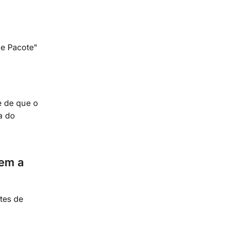
de Pacote"
e de que o
a do
gem a
tes de