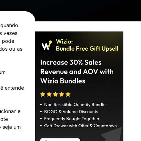
e quando
s vezes,
ê pode
dos ou as
 um
cê entende
ucionar e
cote
o seja um