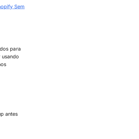
hopify Sem
idos para
r usando
nos
p antes
e