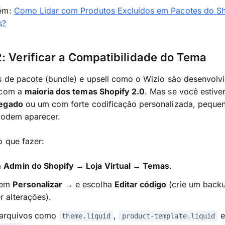
bém:
Como Lidar com Produtos Excluídos em Pacotes do S
s?
: Verificar a Compatibilidade do Tema
s de pacote (bundle) e upsell como o Wizio são desenvolv
 com a
maioria dos temas Shopify 2.0
. Mas se você estive
legado
ou um com forte codificação personalizada, peque
 podem aparecer.
o que fazer:
a
Admin do Shopify → Loja Virtual → Temas
.
 em
Personalizar
→ e escolha
Editar código
(crie um backu
r alterações).
 arquivos como
,
theme.liquid
product-template.liquid