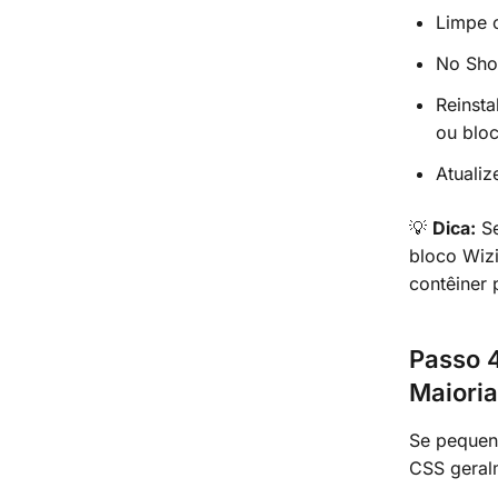
Limpe 
No Sho
Reinsta
ou blo
Atualiz
💡
Dica:
Se
bloco Wizi
contêiner 
Passo 4
Maiori
Se pequen
CSS geral