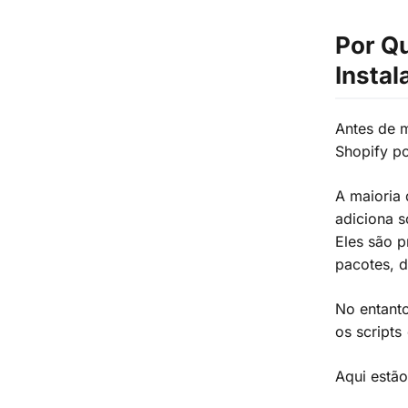
Por Qu
Instal
Antes de m
Shopify po
A maioria 
adiciona s
Eles são p
pacotes, 
No entanto
os scripts
Aqui estã