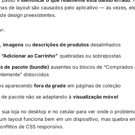
o passo é
identificar o que realmente está dando errado
.
as de layout são causados pelo aplicativo — às vezes, el
de design preexistentes.
r:
s
,
imagens
ou
descrições de produtos
desalinhados
s
“Adicionar ao Carrinho”
quebradas ou sobrepostas
s de pacote (bundle)
ausentes ou blocos de “Comprados 
ntemente” distorcidos
os aparecendo
fora da grade
em páginas de coleção
 de pacote não se adaptando à
visualização móvel
sua loja no desktop e no celular para ver onde o problema
 um layout funciona bem em um dispositivo, mas quebra e
onflitos de CSS responsivo.