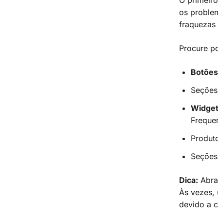
O primeir
os problem
fraquezas 
Procure po
Botõe
Seçõe
Widget
Freque
Produt
Seções
Dica:
Abra 
Às vezes,
devido a c