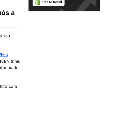
pós a
o seu
izio
—
ua vitrine.
ofertas de
flito com
.