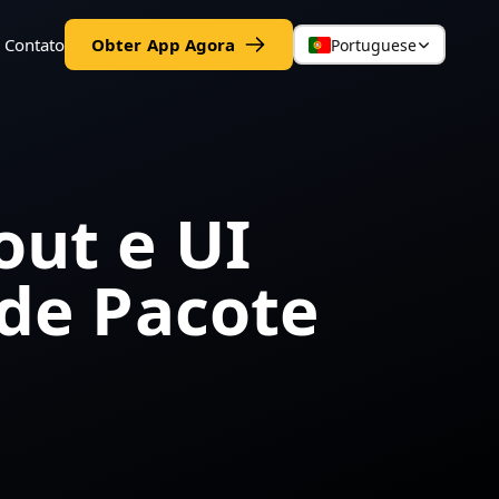
Contato
Obter App Agora
Portuguese
out e UI
 de Pacote