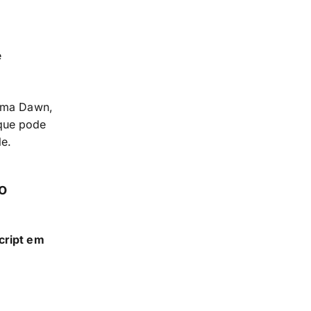
é
tema Dawn,
 que pode
le.
o
cript em