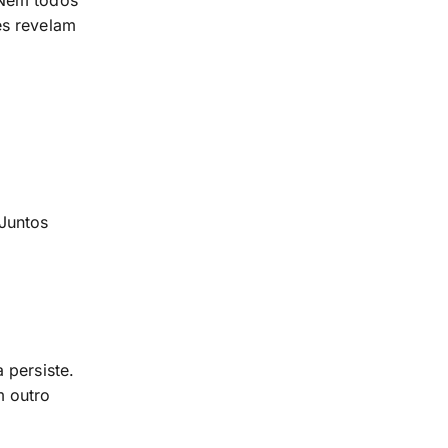
 Nem todos
es revelam
Juntos
 persiste.
m outro