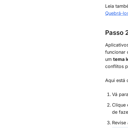
Leia tam
Quebrá-lo
Passo 2
Aplicativo
funcionar
um
tema 
conflitos
Aqui está 
Vá par
Clique
de faze
Revise