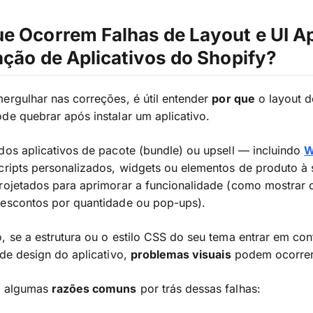
e Ocorrem Falhas de Layout e UI A
ação de Aplicativos do Shopify?
ergulhar nas correções, é útil entender
por que
o layout d
de quebrar após instalar um aplicativo.
dos aplicativos de pacote (bundle) ou upsell — incluindo
W
cripts personalizados, widgets ou elementos de produto à s
rojetados para aprimorar a funcionalidade (como mostrar 
descontos por quantidade ou pop-ups).
, se a estrutura ou o estilo CSS do seu tema entrar em con
 de design do aplicativo,
problemas visuais
podem ocorrer
o algumas
razões comuns
por trás dessas falhas: