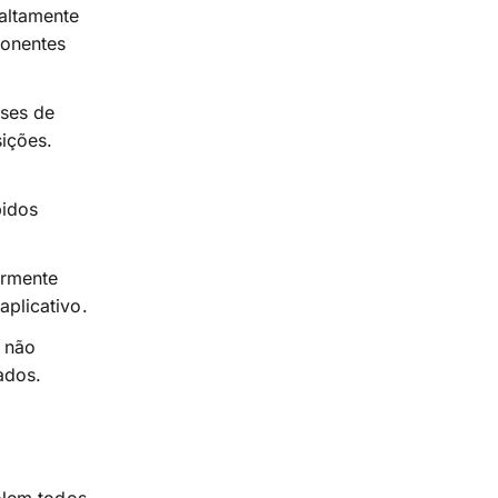
altamente
ponentes
sses de
ições.
bidos
ormente
plicativo.
 não
ados.