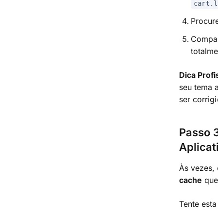
cart.l
Procur
Compar
totalme
Dica Profi
seu tema 
ser corrig
Passo 3
Aplicat
Às vezes,
cache
que 
Tente esta