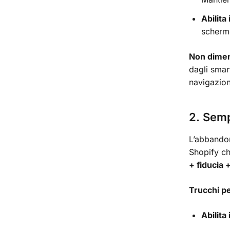
Abilita 
scherm
Non dimen
dagli smart
navigazion
2. Semp
L’abbandon
Shopify ch
+ fiducia +
Trucchi pe
Abilita