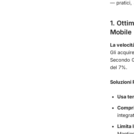
— pratici, 
1. Otti
Mobile
La velocit
Gli acquir
Secondo Go
del 7%.
Soluzioni 
Usa te
Compri
integra
Limita 
Mantien