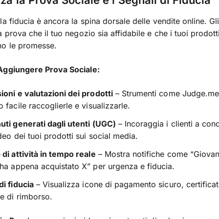
izza la Prova Sociale e i Segnali di Fiducia
la fiducia è ancora la spina dorsale delle vendite online. Gli
 prova che il tuo negozio sia affidabile e che i tuoi prodott
o le promesse.
Aggiungere Prova Sociale:
oni e valutazioni dei prodotti
– Strumenti come Judge.me
 facile raccoglierle e visualizzarle.
ti generati dagli utenti (UGC)
– Incoraggia i clienti a con
deo dei tuoi prodotti sui social media.
di attività in tempo reale
– Mostra notifiche come “Giovan
ha appena acquistato X” per urgenza e fiducia.
i fiducia
– Visualizza icone di pagamento sicuro, certificat
e di rimborso.