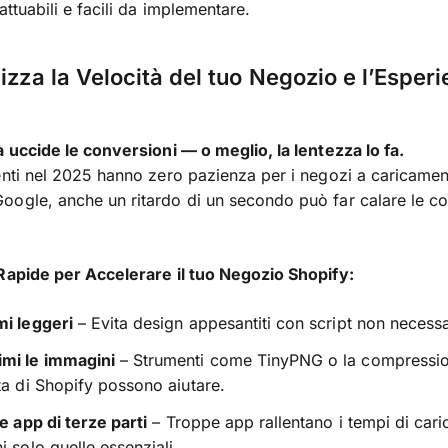
attuabili e facili da implementare.
mizza la Velocità del tuo Negozio e l’Esper
à uccide le conversioni — o meglio, la lentezza lo fa.
enti nel 2025 hanno zero pazienza per i negozi a caricamen
ogle, anche un ritardo di un secondo può far calare le co
Rapide per Accelerare il tuo Negozio Shopify:
mi leggeri
– Evita design appesantiti con script non necessa
mi le immagini
– Strumenti come TinyPNG o la compressi
ta di Shopify possono aiutare.
le app di terze parti
– Troppe app rallentano i tempi di car
i solo quelle essenziali.