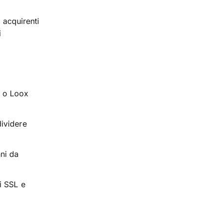
 acquirenti
i
 o Loox
dividere
ni da
i SSL e