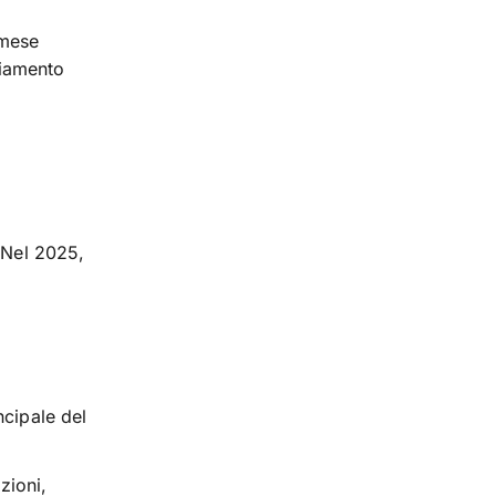
 mese
liamento
. Nel 2025,
ncipale del
zioni,