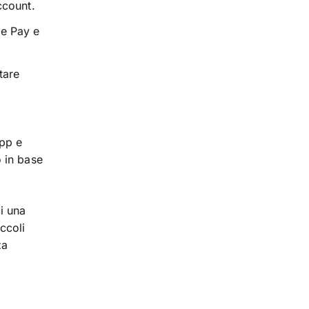
ccount.
le Pay e
tare
app e
 in base
i una
ccoli
za