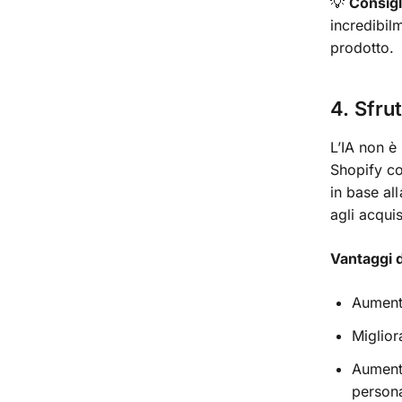
💡
Consigl
incredibil
prodotto.
4. Sfru
L’IA non è
Shopify co
in base al
agli acquis
Vantaggi d
Aumenta
Miglior
Aumenta
persona