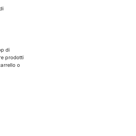
di
pp di
re prodotti
arrello o