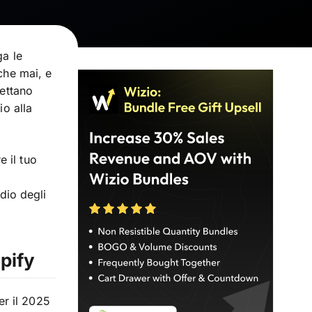
ga le
che mai, e
pettano
io alla
 il tuo
edio degli
opify
r il 2025