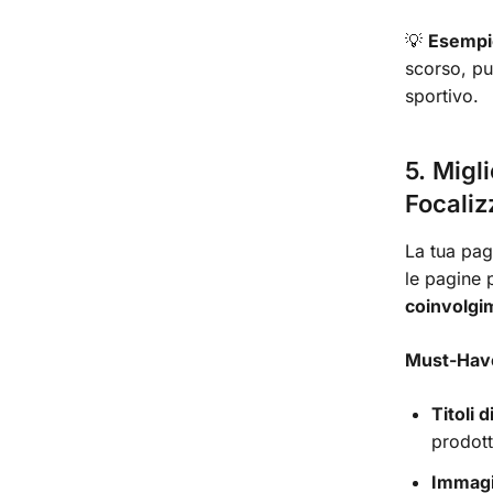
💡
Esempi
scorso, pu
sportivo.
5. Migl
Focaliz
La tua pag
le pagine 
coinvolgi
Must-Have
Titoli 
prodott
Immagin