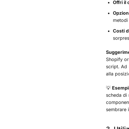
Offri i
Opzion
metodi 
Costi d
sorpres
Suggerime
Shopify or
script. Ad
alla posizi
💡
Esempi
scheda di 
component
sembrare i