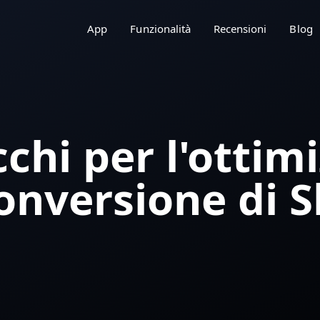
App
Funzionalità
Recensioni
Blog
cchi per l'ottim
onversione di S