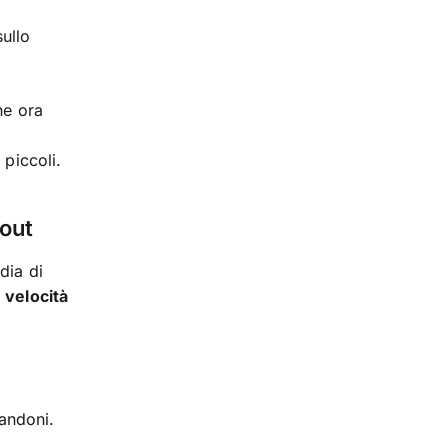
ullo
ne ora
 piccoli.
kout
dia di
è
velocità
andoni.