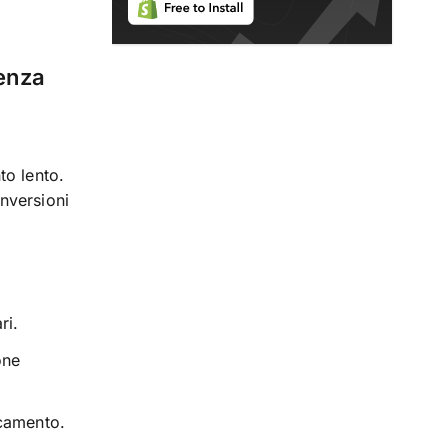
ienza
to lento.
nversioni
ri.
one
icamento.