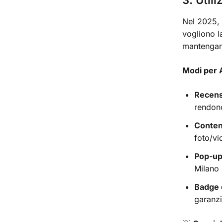
3. Util
Nel 2025, 
vogliono la
mantengan
Modi per 
Recensi
rendono
Contenu
foto/vi
Pop-up 
Milano 
Badge d
garanzi