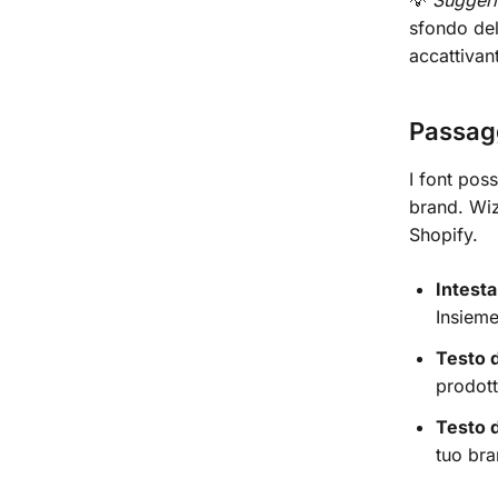
💡
Sugger
sfondo del
accattivan
Passagg
I font pos
brand. Wiz
Shopify.
Intesta
Insieme
Testo 
prodott
Testo d
tuo bra