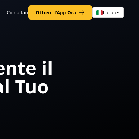
Contattaci
Ottieni l'App Ora
Italian
nte il
al Tuo