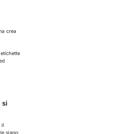
 ma crea
 etichette
 ed
 si
il
le siano: