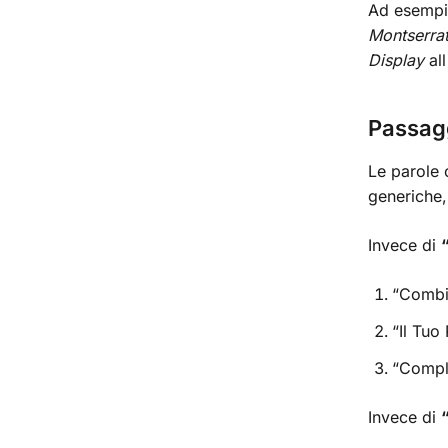
Ad esempio
Montserra
Display
all
Passagg
Le parole c
generiche,
Invece di
“Combi
“Il Tuo
“Comple
Invece di