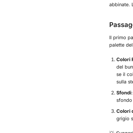
abbinate. 
Passagg
Il primo p
palette de
Colori 
del bun
se il c
sulla st
Sfondi
sfondo 
Colori 
grigio 