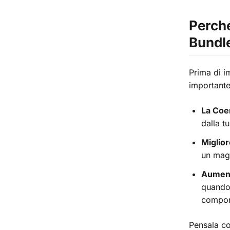
Perché
Bundl
Prima di i
importante
La Coe
dalla t
Miglio
un mag
Aument
quando 
compone
Pensala co