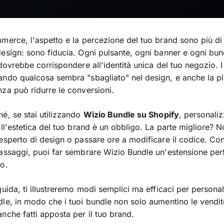
merce, l'aspetto e la percezione del tuo brand sono più di
esign: sono fiducia. Ogni pulsante, ogni banner e ogni bun
 dovrebbe corrispondere all'identità unica del tuo negozio. I 
ndo qualcosa sembra "sbagliato" nel design, e anche la pi
za può ridurre le conversioni.
é, se stai utilizzando
Wizio Bundle su Shopify
, personaliz
all'estetica del tuo brand è un obbligo. La parte migliore? 
esperto di design o passare ore a modificare il codice. Co
assaggi, puoi far sembrare Wizio Bundle un'estensione perf
o.
guida, ti illustreremo modi semplici ma efficaci per persona
le, in modo che i tuoi bundle non solo aumentino le vendi
nche fatti apposta per il tuo brand.