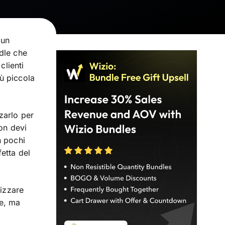
 un
dle che
clienti
ù piccola
zarlo per
Non devi
n pochi
etta del
lizzare
te, ma