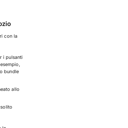
ozio
ri con la
 i pulsanti
d esempio,
uo bundle
neato allo
 solito