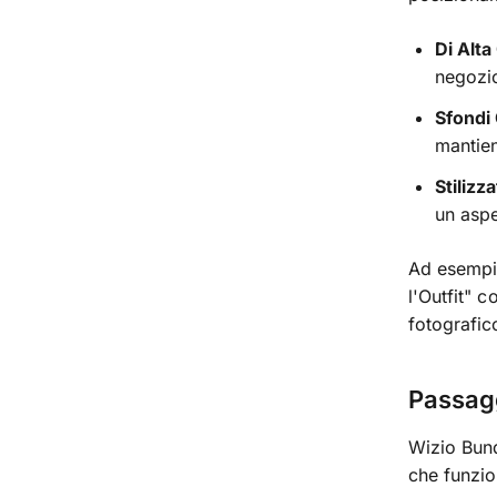
Di Alta
negozi
Sfondi
mantieni
Stilizz
un aspe
Ad esempi
l'Outfit" c
fotografic
Passagg
Wizio Bund
che funzio