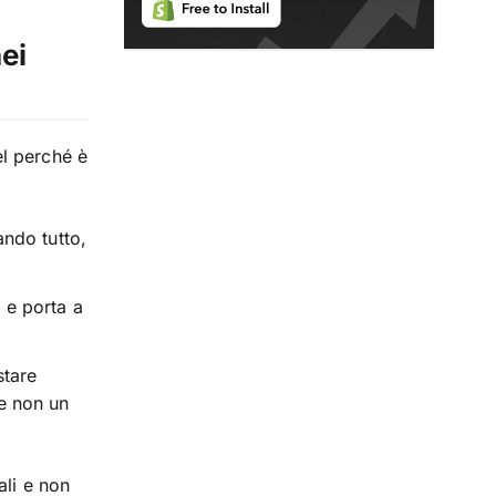
ei
l perché è
ando tutto,
 e porta a
stare
 e non un
ali e non