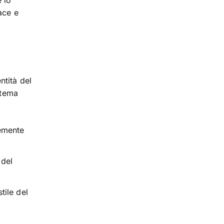
 lo
ace e
ntità del
 tema
temente
 del
tile del