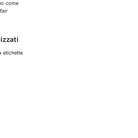
rno come
fair
izzati
a etichette