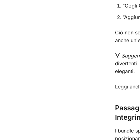
“Cogli 
“Aggiun
Ciò non so
anche un'e
💡
Sugger
divertenti.
eleganti.
Leggi anch
Passagg
Integri
I bundle s
posizionam