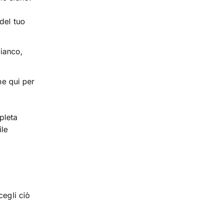
 del tuo
bianco,
che qui per
pleta
ile
cegli ciò