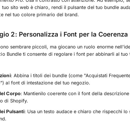
imento Pro
: Usa il contrasto con attenzione. Ad esempio, se
 tuo sito web è chiaro, rendi il pulsante del tuo bundle aud
te nel tuo colore primario del brand.
io 2: Personalizza i Font per la Coerenza
sono sembrare piccoli, ma giocano un ruolo enorme nell'ide
io Bundle ti consente di regolare i font per abbinarli al tuo
zioni
: Abbina i titoli dei bundle (come "Acquistati Frequen
") al font di intestazione del tuo negozio.
del Corpo
: Mantienilo coerente con il font della descrizione
o di Shopify.
ei Pulsanti
: Usa un testo audace e chiaro che rispecchi lo s
nd.