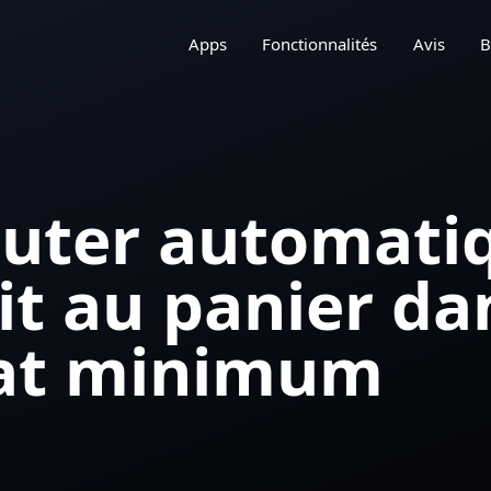
Apps
Fonctionnalités
Avis
B
uter automati
it au panier da
hat minimum