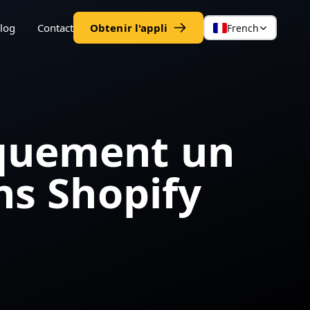
log
Contact
Obtenir l'appli
French
quement un
ns Shopify