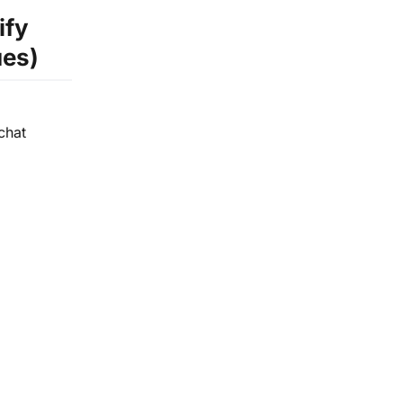
ify
ues)
chat