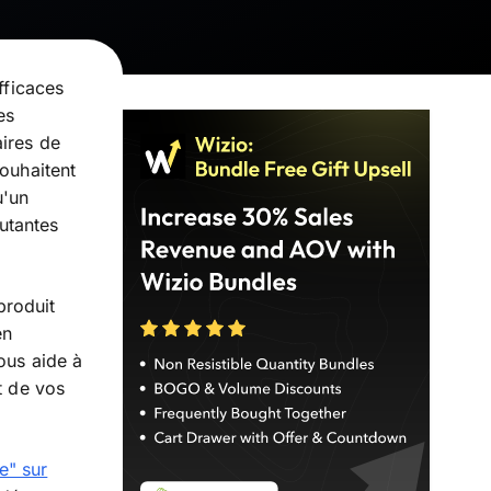
fficaces
es
aires de
souhaitent
u'un
utantes
produit
en
ous aide à
t de vos
e" sur