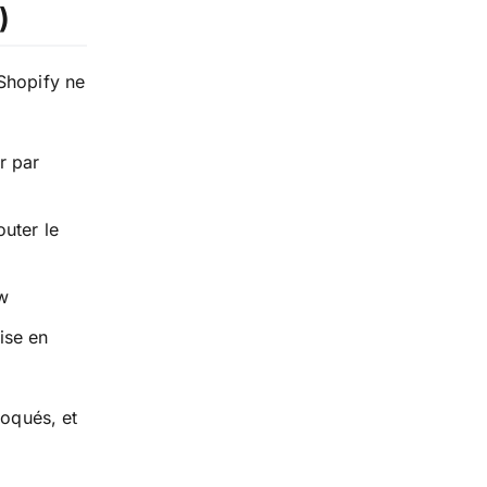
)
 Shopify ne
r par
outer le
ow
ise en
loqués, et