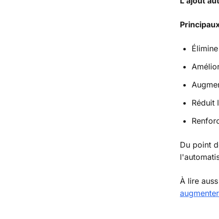
L'ajout a
Principau
Élimine
Amélior
Augmen
Réduit 
Renforc
Du point d
l'automatis
À lire auss
augmenter