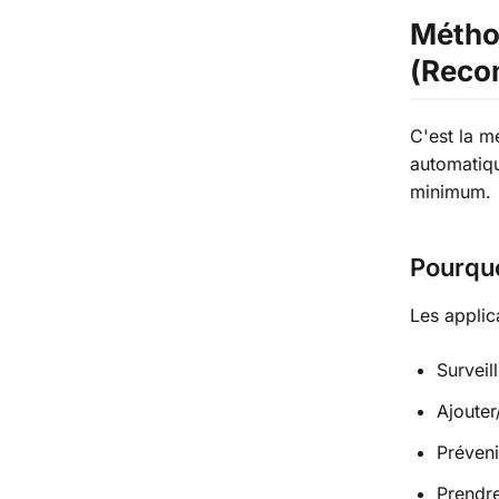
Méthod
(Reco
C'est la m
automatiqu
minimum.
Pourquo
Les applic
Surveil
Ajoute
Préveni
Prendr