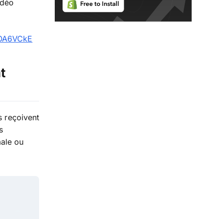
idéo
-OA6VCkE
t
s reçoivent
s
ale ou