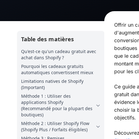
Offrir un 
d'augment
Table des matières
conversion
boutiques 
Qu'est-ce qu'un cadeau gratuit avec
que le cad
achat dans Shopify ?
montant mi
Pourquoi les cadeaux gratuits
pour les cl
automatiques convertissent mieux
Limitations natives de Shopify
Ce guide 
(Important)
gratuit da
Méthode 1 : Utiliser des
évidence l
applications Shopify
(Recommandé pour la plupart des
choisir la
boutiques)
objectifs.
Méthode 2 : Utiliser Shopify Flow
(Shopify Plus / Forfaits éligibles)
Découvre
Méthode 3 : Remises