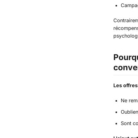
Campagn
Contraire
récompense
psycholog
Pourqu
conve
Les offre
Ne rem
Oublien
Sont co