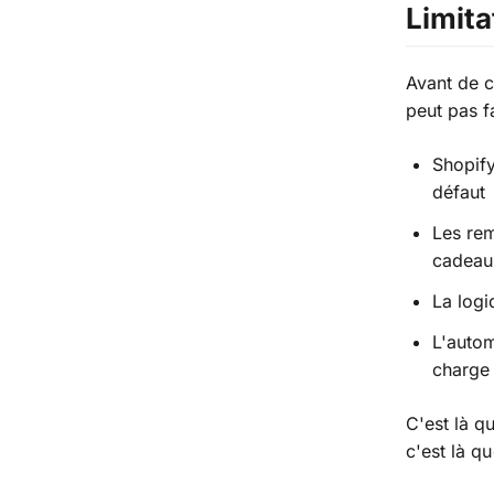
Limita
Avant de c
peut pas f
Shopify
défaut
Les rem
cadeau
La logi
L'autom
charge
C'est là q
c'est là qu