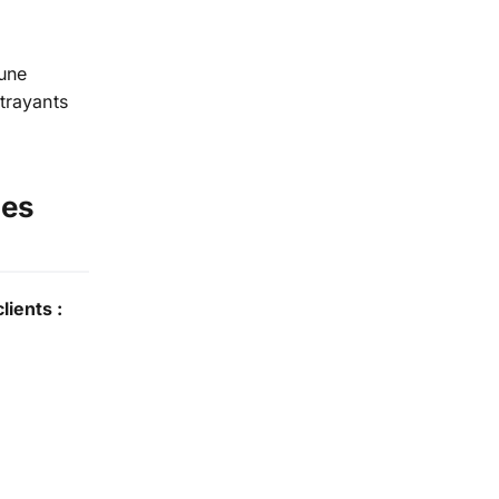
 une
trayants
ues
ients :