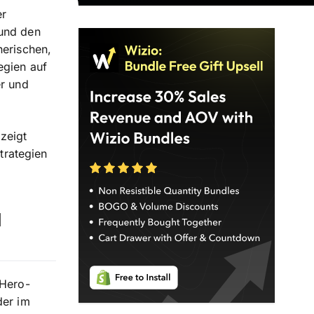
er
 und den
nerischen,
egien auf
er und
zeigt
Strategien
d
 Hero-
der im