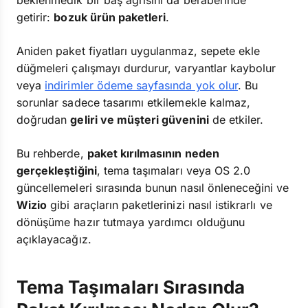
beklenmedik bir baş ağrısını da beraberinde
getirir:
bozuk ürün paketleri
.
Aniden paket fiyatları uygulanmaz, sepete ekle
düğmeleri çalışmayı durdurur, varyantlar kaybolur
veya
indirimler ödeme sayfasında yok olur
. Bu
sorunlar sadece tasarımı etkilemekle kalmaz,
doğrudan
geliri ve müşteri güvenini
de etkiler.
Bu rehberde,
paket kırılmasının neden
gerçekleştiğini
, tema taşımaları veya OS 2.0
güncellemeleri sırasında bunun nasıl önleneceğini ve
Wizio
gibi araçların paketlerinizi nasıl istikrarlı ve
dönüşüme hazır tutmaya yardımcı olduğunu
açıklayacağız.
Tema Taşımaları Sırasında