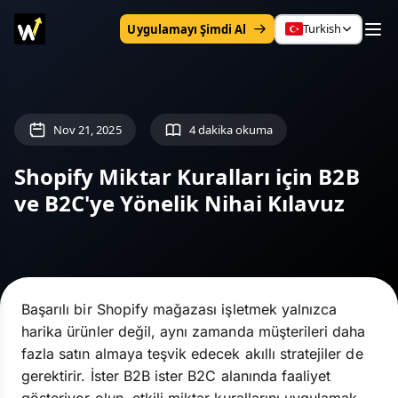
Turkish
Uygulamayı Şimdi Al
Nov 21, 2025
4 dakika okuma
Shopify Miktar Kuralları için B2B
ve B2C'ye Yönelik Nihai Kılavuz
Başarılı bir Shopify mağazası işletmek yalnızca
harika ürünler değil, aynı zamanda müşterileri daha
fazla satın almaya teşvik edecek akıllı stratejiler de
gerektirir. İster B2B ister B2C alanında faaliyet