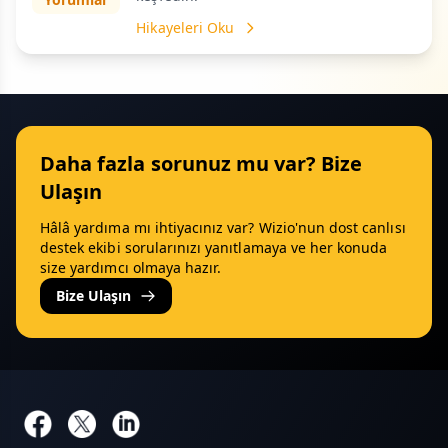
Hikayeleri Oku
Daha fazla sorunuz mu var? Bize
Ulaşın
Hâlâ yardıma mı ihtiyacınız var? Wizio'nun dost canlısı
destek ekibi sorularınızı yanıtlamaya ve her konuda
size yardımcı olmaya hazır.
Bize Ulaşın