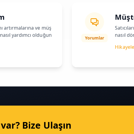
um
Müşte
ını artırmalarına ve müş
Satıcılar
e nasıl yardımcı olduğun
nasıl d
Yorumlar
Hikayel
var? Bize Ulaşın