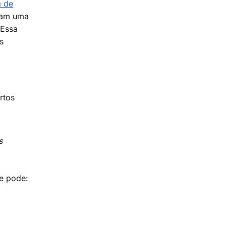
a de
ram uma
 Essa
s
rtos
s
le pode: