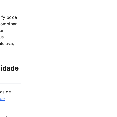
pify pode
 combinar
or
us
tuitiva,
tidade
ias de
 de