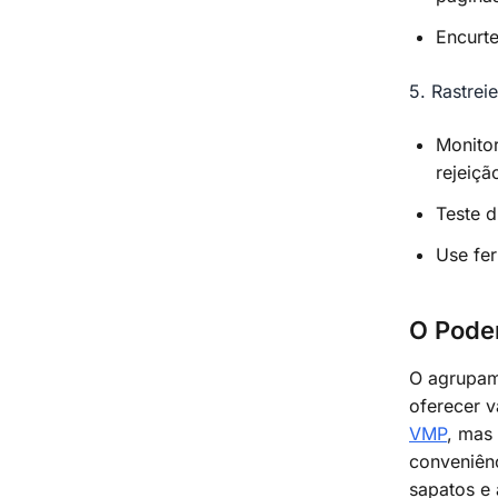
Encurt
5. Rastrei
Monito
rejeiçã
Teste d
Use fe
O Pode
O agrupam
oferecer 
VMP
, mas
conveniên
sapatos e