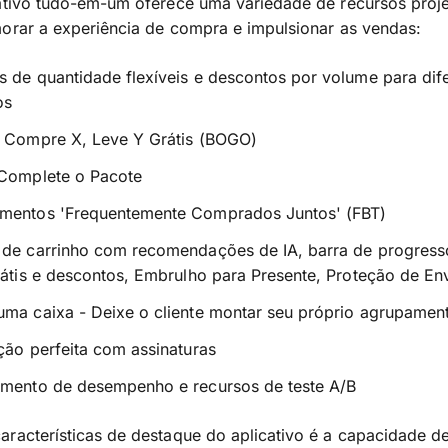
cativo tudo-em-um oferece uma variedade de recursos proj
orar a experiência de compra e impulsionar as vendas:
 de quantidade flexíveis e descontos por volume para dif
os
s Compre X, Leve Y Grátis (BOGO)
 Complete o Pacote
mentos 'Frequentemente Comprados Juntos' (FBT)
 de carrinho com recomendações de IA, barra de progres
rátis e descontos, Embrulho para Presente, Proteção de En
uma caixa - Deixe o cliente montar seu próprio agrupamen
ção perfeita com assinaturas
amento de desempenho e recursos de teste A/B
racterísticas de destaque do aplicativo é a capacidade d