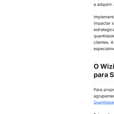
a adquirir 
Implementa
impactar s
estrategi
quantidade
clientes. 
especialm
O Wiz
para 
Para propr
agrupamen
Quantidad