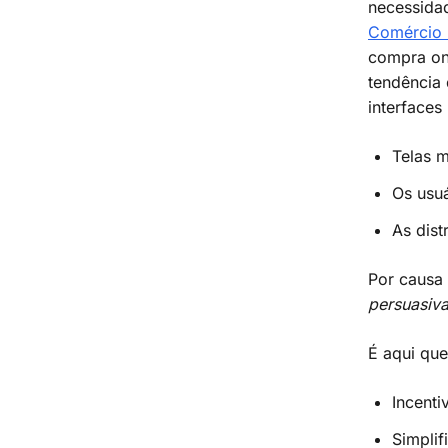
necessida
Comércio 
compra onl
tendência 
interfaces
Telas 
Os usuá
As dist
Por causa 
persuasiv
É aqui que
Incenti
Simplif