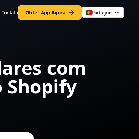
Contato
Obter App Agora
Portuguese
lares com
 Shopify