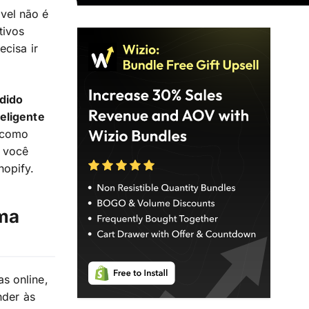
vel não é
tivos
ecisa ir
dido
eligente
, como
e você
hopify.
uma
s online,
nder às