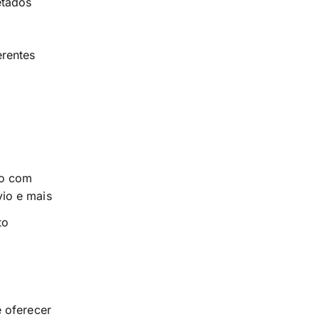
etados
erentes
so com
vio e mais
to
e oferecer