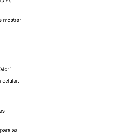
ts de
s mostrar
alor”
celular.
as
para as