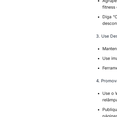
Agrupe
fitness
Diga “
descon
3. Use Des
Manten
Use ima
Ferrame
4. Promov
Use o W
relâmp
Publiq
página