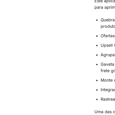
Este apli
para aprim
Quebras
produt
Oferta
Upsell
Agrupa
Gaveta
frete g
Monte 
Integra
Rastre
Uma das ca