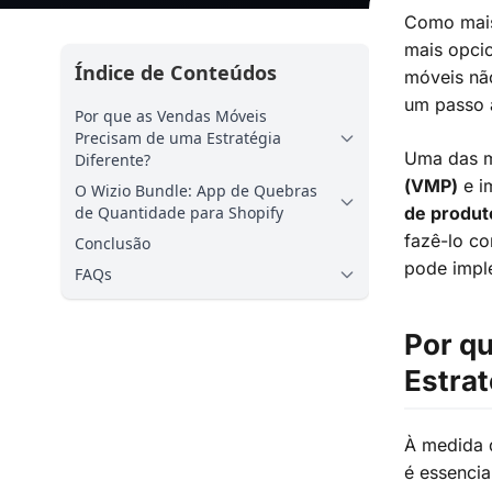
Como mais
mais opcio
Índice de Conteúdos
móveis não
um passo 
Por que as Vendas Móveis
Precisam de uma Estratégia
Uma das m
Diferente?
(VMP)
e i
O Wizio Bundle: App de Quebras
de Quantidade para Shopify
de produt
fazê-lo co
Conclusão
pode impl
FAQs
Por q
Estrat
À medida 
é essencia