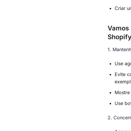
Criar 
Vamos e
Shopify
1. Manten
Use ag
Evite 
exemplo
Mostre
Use bot
2. Concen