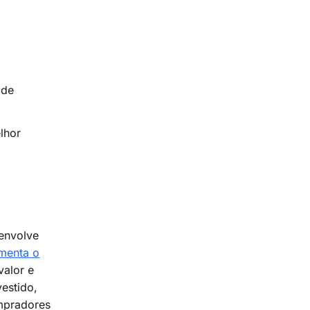
 de
lhor
envolve
menta o
valor e
estido,
mpradores