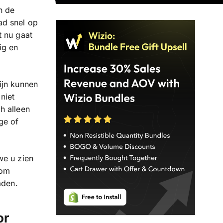
n de
ad snel op
t nu gaat
ig en
ijn kunnen
niet
h alleen
ge of
 we u zien
 om
aden.
or