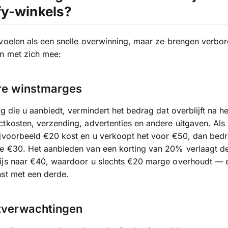
fy-winkels?
voelen als een snelle overwinning, maar ze brengen verbo
en met zich mee:
ere winstmarges
ng die u aanbiedt, vermindert het bedrag dat overblijft na h
tkosten, verzending, advertenties en andere uitgaven. Als
ijvoorbeeld €20 kost en u verkoopt het voor €50, dan bed
e €30. Het aanbieden van een korting van 20% verlaagt d
ijs naar €40, waardoor u slechts €20 marge overhoudt — 
st met een derde.
ntverwachtingen