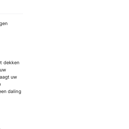
rgen
et dekken
 uw
raagt uw
e
een daling