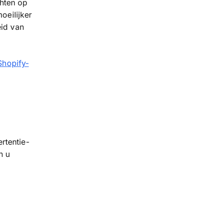
chten op
oeilijker
eid van
Shopify-
s
rtentie-
n u