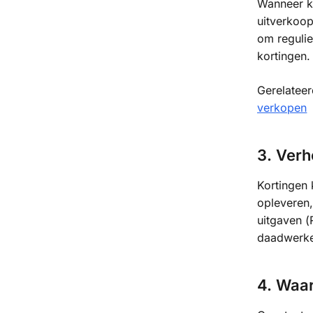
Wanneer k
uitverkoop
om regulie
kortingen
Gerelatee
verkopen
3. Verh
Kortingen 
opleveren,
uitgaven (
daadwerkel
4. Waa