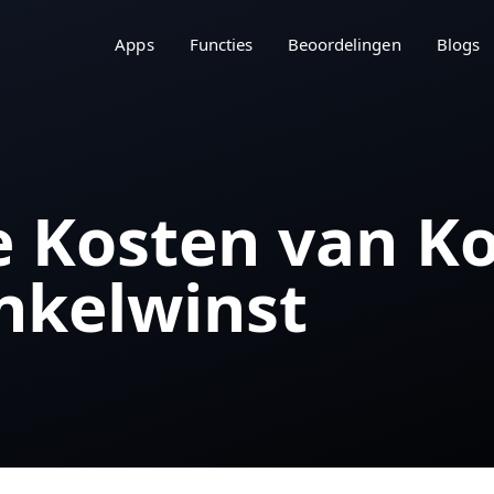
Apps
Functies
Beoordelingen
Blogs
e Kosten van K
inkelwinst