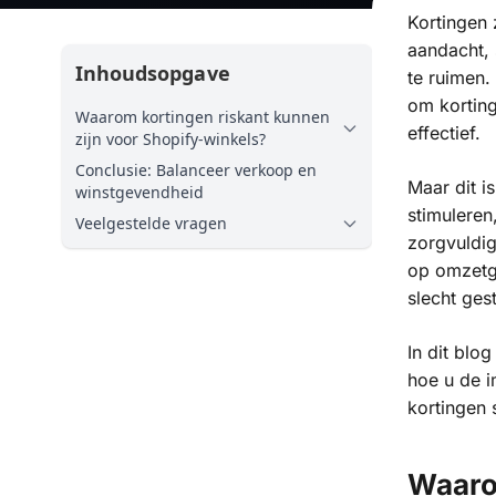
Kortingen 
aandacht,
Inhoudsopgave
te ruimen.
om kortin
Waarom kortingen riskant kunnen
effectief.
zijn voor Shopify-winkels?
Conclusie: Balanceer verkoop en
Maar dit i
winstgevendheid
stimuleren
Veelgestelde vragen
zorgvuldig
op omzetg
slecht ges
In dit bl
hoe u de i
kortingen 
Waaro