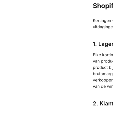
Shopi
Kortingen 
uitdaging
1. Lag
Elke korti
van produc
product b
brutomarg
verkooppr
van de win
2. Kla