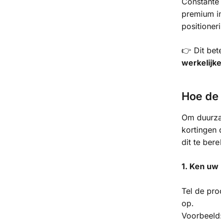
Constante 
premium i
positioner
👉 Dit bet
werkelijk
Hoe de 
Om duurza
kortingen
dit te ber
1. Ken uw
Tel de pro
op.
Voorbeeld: