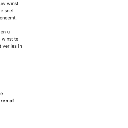
 uw winst
e snel
oeneemt.
den u
winst te
verlies in
te
eren of