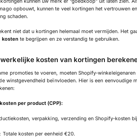
kortingen kunnen uw merk er “goedkoop” uit laten zien. Al
mago opbouwt, kunnen te veel kortingen het vertrouwen e
ing schaden.
ekent niet dat u kortingen helemaal moet vermijden. Het g
e kosten
te begrijpen en ze verstandig te gebruiken.
werkelijke kosten van kortingen bereken
me promoties te voeren, moeten Shopify-winkeleigenaren
 de winstgevendheid beïnvloeden. Hier is een eenvoudige 
ekenen:
 kosten per product (CPP):
ductiekosten, verpakking, verzending en Shopify-kosten bij
 Totale kosten per eenheid €20.