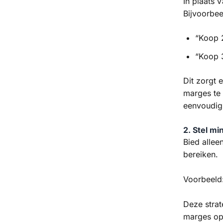
In plaats 
Bijvoorbee
“Koop 2
“Koop 
Dit zorgt 
marges te
eenvoudig 
2. Stel m
Bied alle
bereiken.
Voorbeeld
Deze strat
marges op