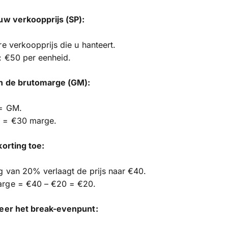
uw verkoopprijs (SP):
re verkoopprijs die u hanteert.
: €50 per eenheid.
n de brutomarge (GM):
= GM.
 = €30 marge.
korting toe:
g van 20% verlaagt de prijs naar €40.
rge = €40 – €20 = €20.
leer het break-evenpunt: