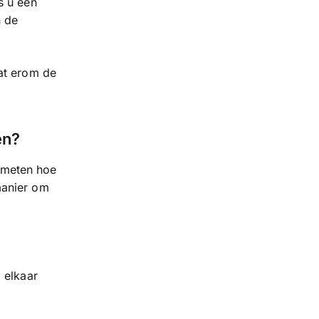
s u een
n de
aat erom de
en?
 meten hoe
manier om
 elkaar