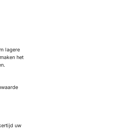
om lagere
maken het
en.
enwaarde
kertijd uw