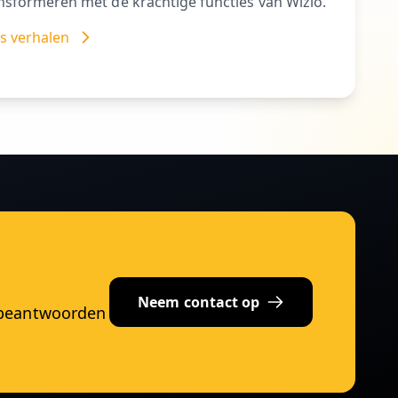
nsformeren met de krachtige functies van Wizio.
s verhalen
Neem contact op
e beantwoorden