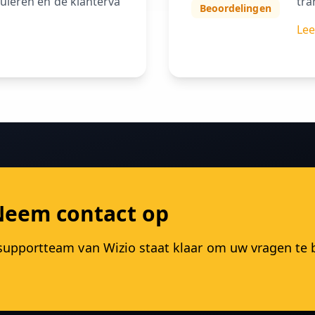
uleren en de klanterva
tra
Beoordelingen
Lee
Neem contact op
 supportteam van Wizio staat klaar om uw vragen t