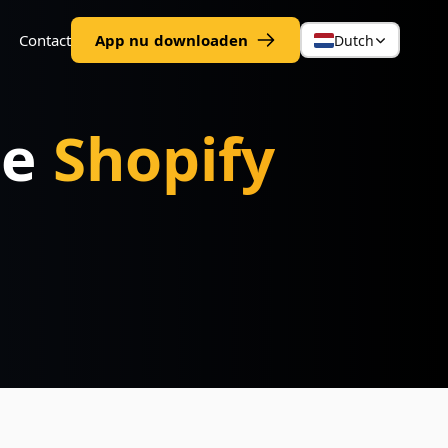
Contact
App nu downloaden
Dutch
je
Shopify