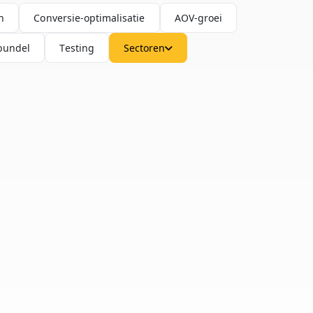
n
Conversie-optimalisatie
AOV-groei
bundel
Testing
Sectoren