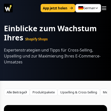
German
App jetzt holen
Einblicke zum Wachstum
Ihres
Shopify Shops
Expertenstrategien und Tipps für Cross-Selling,
Upselling und zur Maximierung Ihres E-Commerce-
Umsatzes
Alle Beiträge
Produktpakete
Upselling & Cross-Selling
Meng