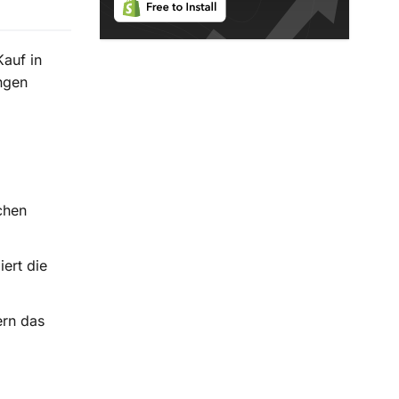
Kauf in
ngen
chen
ert die
ern das