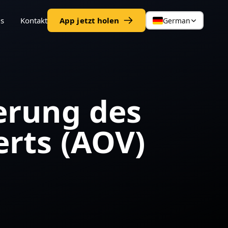
gs
Kontakt
App jetzt holen
German
gerung des
erts (AOV)