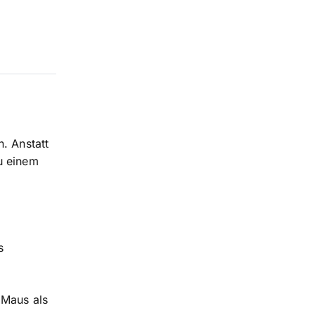
. Anstatt
u einem
s
 Maus als