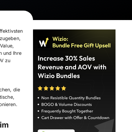
ffektivsten
szugeben,
 Value,
n und Ihre
OV zu
chen, die
tische,
onieren.
 im