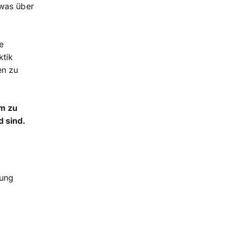
twas über
ie
ktik
en zu
um zu
 sind.
lung