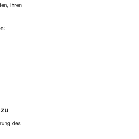
den, ihren
en:
nzu
erung des