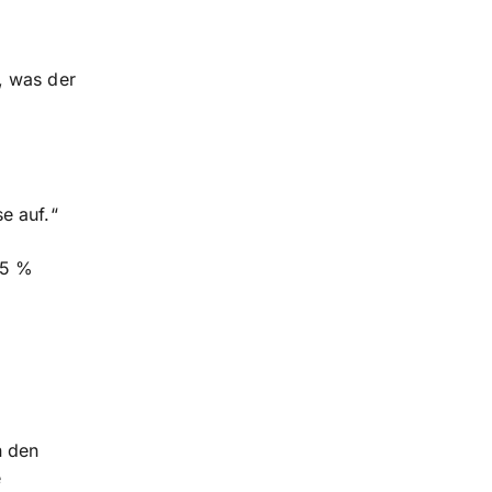
, was der
e auf.“
15 %
n den
e