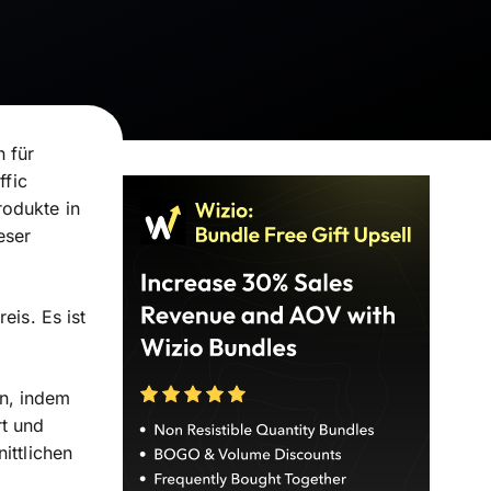
 für
ffic
rodukte in
eser
eis. Es ist
n, indem
rt und
ittlichen