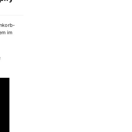
enkorb-
dem im
f