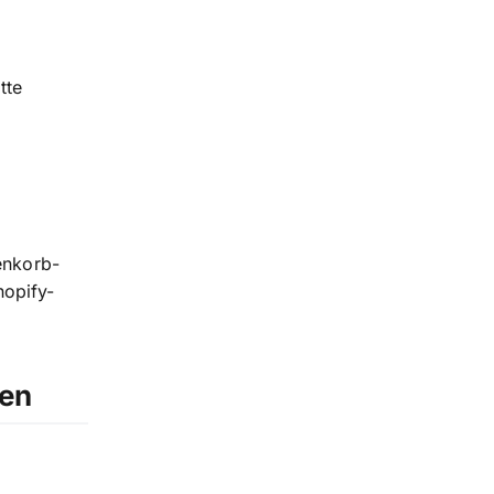
tte
renkorb-
hopify-
ren