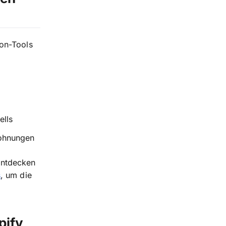
ion-Tools
ells
lohnungen
Entdecken
s
, um die
pify