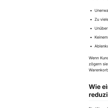
Unerwa
Zu viel
Unüber
Keinem
Ablenk
Wenn Kund
zögern sie
Warenkorb
Wie e
reduzi