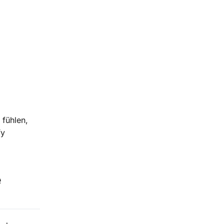
 fühlen,
fy
e