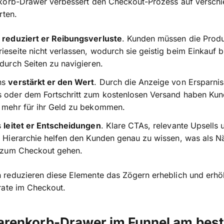
korb-Drawer verbessert den Checkout-Prozess auf versch
rten.
s
reduziert er Reibungsverluste
. Kunden müssen die Produ
ieseite nicht verlassen, wodurch sie geistig beim Einkauf b
 durch Seiten zu navigieren.
ns
verstärkt er den Wert
. Durch die Anzeige von Ersparnis
s oder dem Fortschritt zum kostenlosen Versand haben Ku
, mehr für ihr Geld zu bekommen.
s
leitet er Entscheidungen
. Klare CTAs, relevante Upsells 
e Hierarchie helfen den Kunden genau zu wissen, was als N
: zum Checkout gehen.
reduzieren diese Elemente das Zögern erheblich und erhö
rate im Checkout.
renkorb-Drawer im Funnel am bes