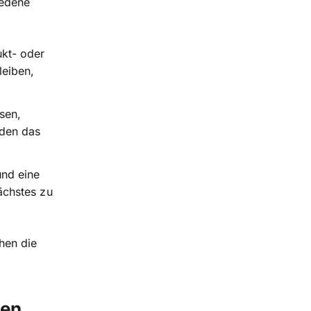
iedene
kt- oder
leiben,
sen,
nden das
und eine
ächstes zu
hen die
ten