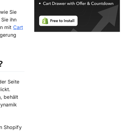
 wie Sie
Sie ihn
hn mit
Cart
igerung
?
er Seite
ickt.
, behält
Dynamik
n Shopify