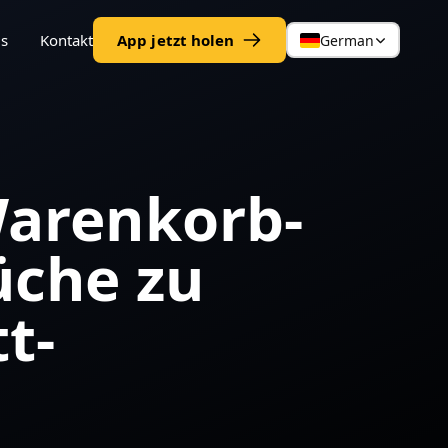
gs
Kontakt
App jetzt holen
German
Warenkorb-
üche zu
t-