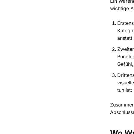
Ein Waren
wichtige A
Ersten
Kategor
anstatt
Zweite
Bundle
Gefühl
Dritten
visuell
tun ist
Zusammen 
Abschluss
Wo Wa