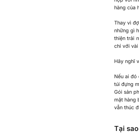
hàng của 
Thay vì đợ
những gì h
thiện trả
chỉ với và
Hãy nghĩ v
Nếu ai đó
túi đựng m
Gói sản p
mặt hàng 
vẫn thúc 
Tại sao