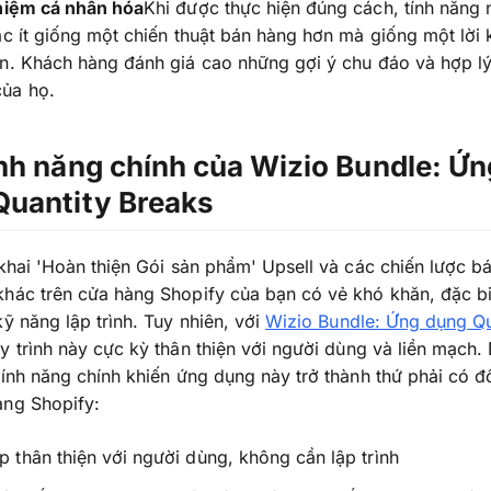
ghiệm cá nhân hóa
Khi được thực hiện đúng cách, tính năng
ác ít giống một chiến thuật bán hàng hơn mà giống một lời
n. Khách hàng đánh giá cao những gợi ý chu đáo và hợp lý
ủa họ.
nh năng chính của Wizio Bundle: Ứn
Quantity Breaks
 khai 'Hoàn thiện Gói sản phẩm' Upsell và các chiến lược b
hác trên cửa hàng Shopify của bạn có vẻ khó khăn, đặc bi
kỹ năng lập trình. Tuy nhiên, với
Wizio Bundle: Ứng dụng Qu
uy trình này cực kỳ thân thiện với người dùng và liền mạch.
tính năng chính khiến ứng dụng này trở thành thứ phải có đ
àng Shopify:
ập thân thiện với người dùng, không cần lập trình