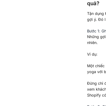
quả?
Tận dụng t
gợi ý. Đó 
Bước 1: G
Những gợi 
nhiên.
Ví dụ:
Một chiếc 
yoga với b
Đừng chỉ 
xem khách
Shopify có