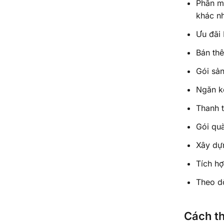
Phân m
khác n
Ưu đãi
Bán th
Gói sả
Ngăn ké
Thanh t
Gói qu
Xây dự
Tích hợ
Theo dõ
Cách th