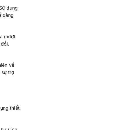
 Sử dụng
ễ dàng
ra mượt
đổi.
hiên về
 sự trợ
ụng thiết
 hữu ích