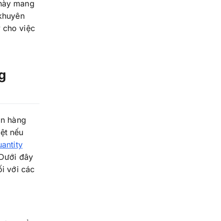
 này mang
 khuyên
 cho việc
g
án hàng
ệt nếu
antity
 Dưới đây
ối với các