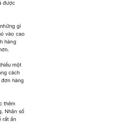
đã được
 những gì
nó vào cao
ch hàng
hơn.
thiếu một
ằng cách
ộ đơn hàng
c thêm
g. Nhân số
 rất ấn