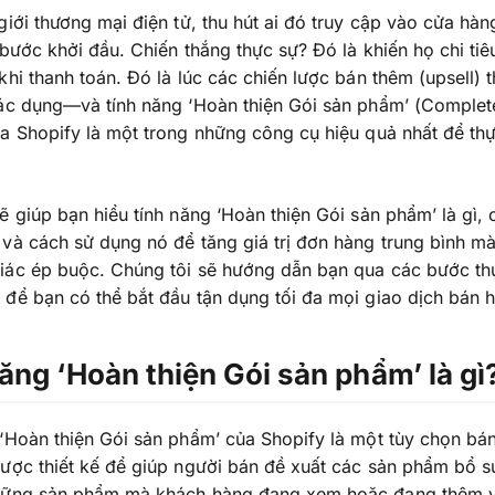
giới thương mại điện tử, thu hút ai đó truy cập vào cửa hà
 bước khởi đầu. Chiến thắng thực sự? Đó là khiến họ chi tiê
khi thanh toán. Đó là lúc các chiến lược bán thêm (upsell)
tác dụng—và tính năng ‘Hoàn thiện Gói sản phẩm’ (Complet
a Shopify là một trong những công cụ hiệu quả nhất để thự
ẽ giúp bạn hiểu tính năng ‘Hoàn thiện Gói sản phẩm’ là gì, 
và cách sử dụng nó để tăng giá trị đơn hàng trung bình m
iác ép buộc. Chúng tôi sẽ hướng dẫn bạn qua các bước thự
để bạn có thể bắt đầu tận dụng tối đa mọi giao dịch bán 
ăng ‘Hoàn thiện Gói sản phẩm’ là gì
‘Hoàn thiện Gói sản phẩm’ của Shopify là một tùy chọn bá
được thiết kế để giúp người bán đề xuất các sản phẩm bổ 
hững sản phẩm mà khách hàng đang xem hoặc đang thêm 