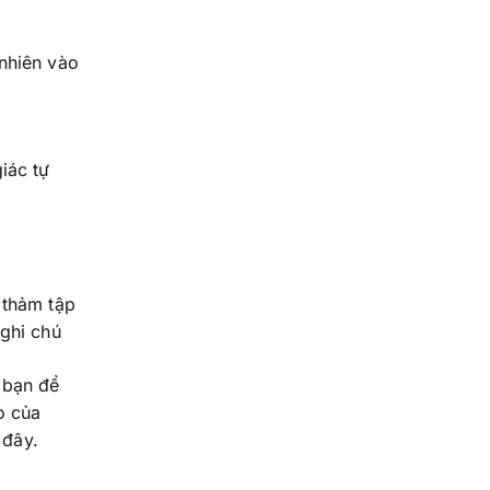
nhiên vào
iác tự
 thảm tập
 ghi chú
 bạn để
o của
 đây.