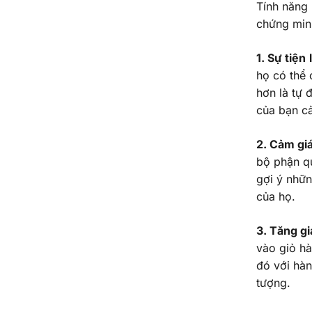
Tính năng 
chứng min
1. Sự tiện 
họ có thể 
hơn là tự 
của bạn c
2. Cảm gi
bộ phận q
gợi ý nhữn
của họ.
3. Tăng gi
vào giỏ hà
đó với hàn
tượng.