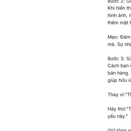
Bước 2: G
Khi hiển t
hình ảnh,
thêm mặt 
Mẹo: Đảm 
mà. Sự nh
Bước 3: Sử
Cách bạn d
bán hàng.
giúp hữu í
Thay vì:"T
Hãy thử:"T
yếu này."
Giữ tông g