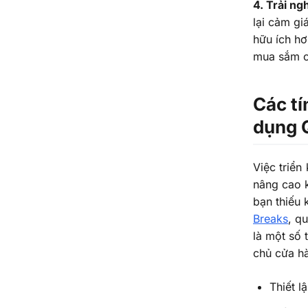
4. Trải n
lại cảm gi
hữu ích hơ
mua sắm c
Các tí
dụng 
Việc triển
nâng cao k
bạn thiếu 
Breaks
, q
là một số 
chủ cửa h
Thiết l