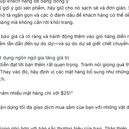
iúp khách hàng dễ dàng đồng ý
hị gợi ý gói sản phẩm, hãy giữ cho nó sạch sẽ và đơn giản.
 mô tả ngắn gọn và các ô đánh dấu để khách hàng có thể d
hàng mà không cần rời khỏi trang.
bảo giá cả rõ ràng và hành động thêm vào giỏ hàng diễn 
ầm lẫn dẫn đến sự do dự—và sự do dự sẽ giết chết chuyển 
 dụng ngôn ngữ gia tăng giá trị
iễn đạt lời bán thêm rất quan trọng. Tránh nói giọng quá t
 Thay vào đó, hãy định vị các mặt hàng bổ sung như những
ch.
hêm nhiều mặt hàng chỉ với $25!"
ận dụng tối đa giao dịch mua sắm của bạn với những vật d
iọng phù hợp với bản sắc thương hiệu của bạn. Thân thiện,