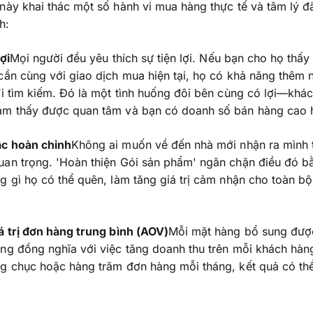
này khai thác một số hành vi mua hàng thực tế và tâm lý 
h:
lợi
Mọi người đều yêu thích sự tiện lợi. Nếu bạn cho họ thấy
cần cùng với giao dịch mua hiện tại, họ có khả năng thêm 
đi tìm kiếm. Đó là một tình huống đôi bên cùng có lợi—khá
ảm thấy được quan tâm và bạn có doanh số bán hàng cao 
ác hoàn chỉnh
Không ai muốn về đến nhà mới nhận ra mình 
uan trọng. 'Hoàn thiện Gói sản phẩm' ngăn chặn điều đó b
g gì họ có thể quên, làm tăng giá trị cảm nhận cho toàn b
á trị đơn hàng trung bình (AOV)
Mỗi mặt hàng bổ sung đượ
ng đồng nghĩa với việc tăng doanh thu trên mỗi khách hàn
g chục hoặc hàng trăm đơn hàng mỗi tháng, kết quả có thể