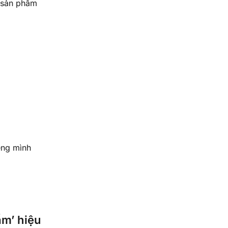
c sản phẩm
êng mình
ẩm’ hiệu