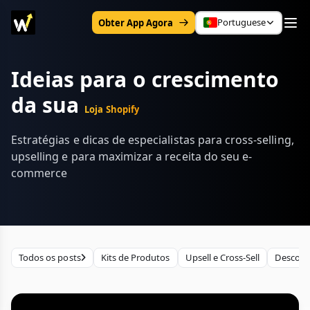
Portuguese
Obter App Agora
Ideias para o crescimento
da sua
Loja Shopify
Estratégias e dicas de especialistas para cross-selling,
upselling e para maximizar a receita do seu e-
commerce
Todos os posts
Kits de Produtos
Upsell e Cross-Sell
Descont