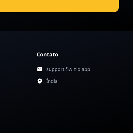
Contato
support@wizio.app
Índia