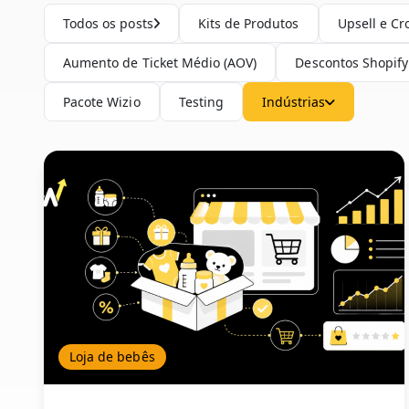
Todos os posts
Kits de Produtos
Upsell e Cr
Aumento de Ticket Médio (AOV)
Descontos Shopify
Pacote Wizio
Testing
Indústrias
Loja de bebês