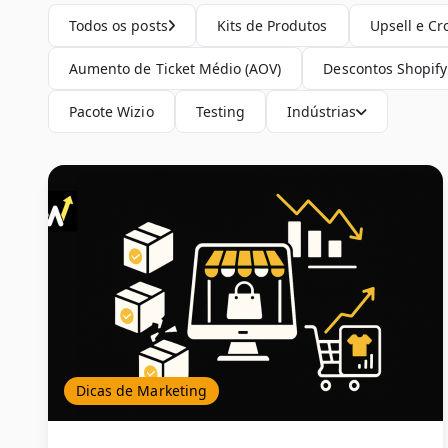
Todos os posts
Kits de Produtos
Upsell e Cr
Aumento de Ticket Médio (AOV)
Descontos Shopify
Pacote Wizio
Testing
Indústrias
Dicas de Marketing