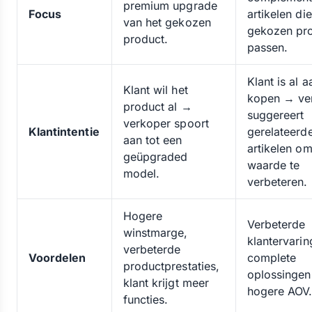
premium upgrade
Focus
artikelen die
van het gekozen
gekozen pr
product.
passen.
Klant is al a
Klant wil het
kopen → ve
product al →
suggereert
verkoper spoort
Klantintentie
gerelateerd
aan tot een
artikelen o
geüpgraded
waarde te
model.
verbeteren.
Hogere
Verbeterde
winstmarge,
klantervarin
verbeterde
Voordelen
complete
productprestaties,
oplossingen
klant krijgt meer
hogere AOV
functies.