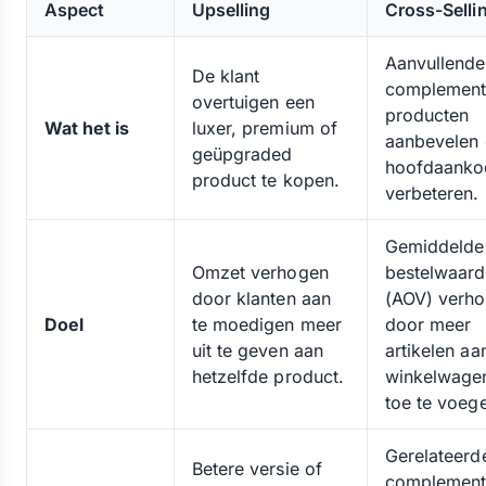
Aspect
Upselling
Cross-Selli
Aanvullende
De klant
complement
overtuigen een
producten
Wat het is
luxer, premium of
aanbevelen
geüpgraded
hoofdaanko
product te kopen.
verbeteren.
Gemiddelde
Omzet verhogen
bestelwaar
door klanten aan
(AOV) verh
Doel
te moedigen meer
door meer
uit te geven aan
artikelen aa
hetzelfde product.
winkelwagen
toe te voeg
Gerelateerd
Betere versie of
complement