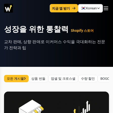
Korean
지금 앱 받기
성장을 위한 통찰력
Shopify 스토어
교차 판매, 상향 판매로 이커머스 수익을 극대화하는 전문
가 전략과 팁
모든 게시물
상품 번들
업셀 및 크로스셀
수량 할인
BOGO 