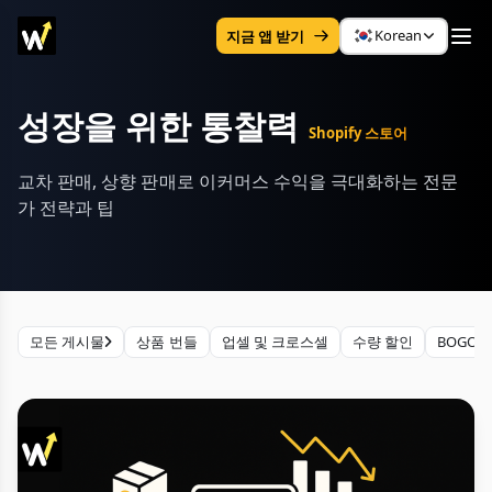
Korean
지금 앱 받기
성장을 위한 통찰력
Shopify 스토어
교차 판매, 상향 판매로 이커머스 수익을 극대화하는 전문
가 전략과 팁
모든 게시물
상품 번들
업셀 및 크로스셀
수량 할인
BOGO 