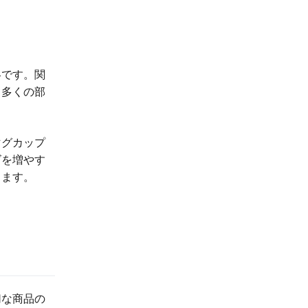
略です。関
り多くの部
マグカップ
ズを増やす
ります。
切な商品の