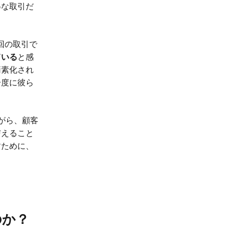
得な取引だ
回の取引で
ている
と感
簡素化され
一度に彼ら
がら、顧客
与えること
すために、
のか？