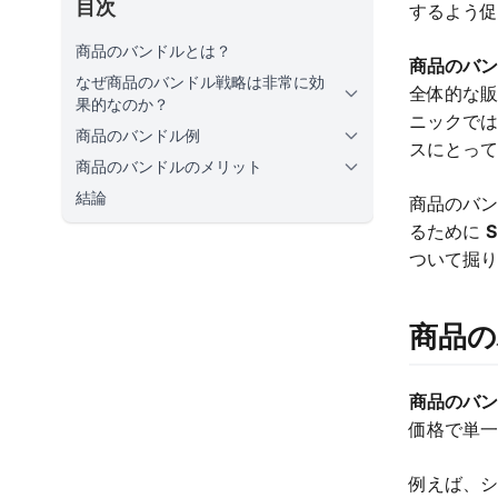
目次
するよう
商品のバンドルとは？
商品のバ
なぜ商品のバンドル戦略は非常に効
全体的な販
果的なのか？
ニックで
商品のバンドル例
スにとっ
商品のバンドルのメリット
結論
商品のバ
るために
ついて掘
商品
商品のバ
価格で単
例えば、