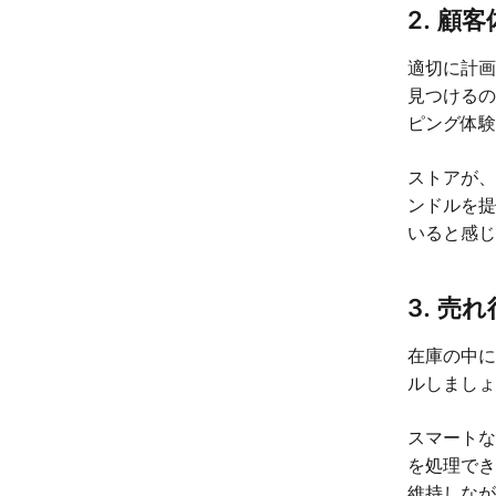
2. 顧
適切に計
見つける
ピング体
ストアが
ンドルを
いると感
3. 売
在庫の中
ルしまし
スマートな
を処理で
維持しな