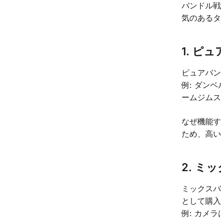
バンドル
気のある
1. ピュ
ピュアバ
例: ダン
ームジム
なぜ機能す
ため、高
2. ミッ
ミックス
として購
例: カメ