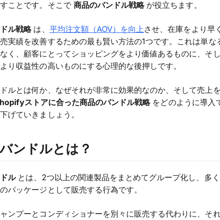
促すことです。そこで
商品のバンドル戦略
が役立ちます。
ンドル戦略
は、
平均注文額（AOV）を向上
させ、在庫をより早
売実績を改善するための最も賢い方法の1つです。これは単な
はなく、顧客にとってショッピングをより価値あるものに、そ
てより収益性の高いものにする心理的な後押しです。
ンドルとは何か、なぜそれが非常に効果的なのか、そして売上
Shopifyストアに合った商品のバンドル戦略
をどのように導入
り下げていきましょう。
のバンドルとは？
ンドル
とは、2つ以上の関連製品をまとめてグループ化し、多
一のパッケージとして販売する行為です。
シャンプーとコンディショナーを別々に販売する代わりに、そ