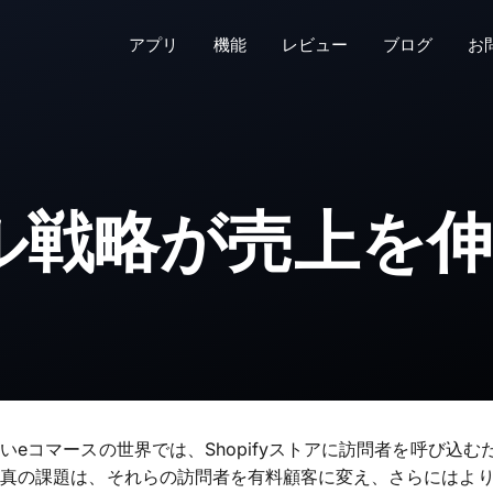
アプリ
機能
レビュー
ブログ
お
ル戦略が売上を
いeコマースの世界では、Shopifyストアに訪問者を呼び込む
。真の課題は、それらの訪問者を有料顧客に変え、さらにはよ