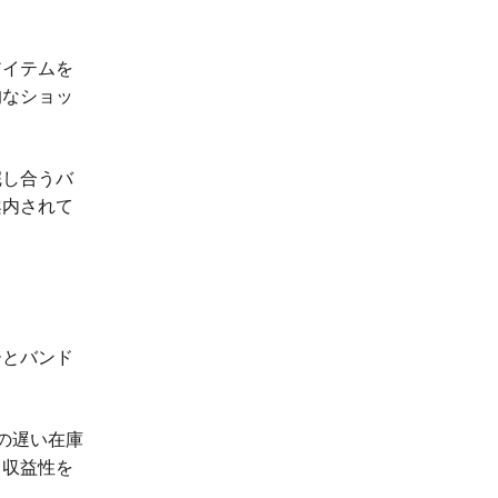
アイテムを
的なショッ
完し合うバ
案内されて
。
ーとバンド
の遅い在庫
、収益性を