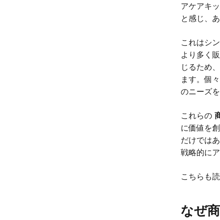
アケアキ
と感じ、
これはシン
より多く
じるため
ます。個
のニーズ
これらの
に価値を
だけでは
戦略的に
こちらも
なぜ商