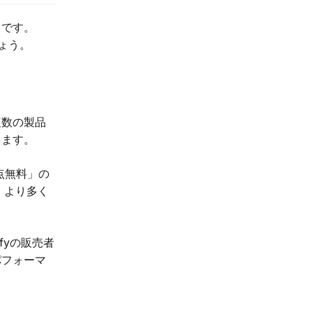
らです。
ょう。
複数の製品
します。
点無料」の
、より多く
fyの販売者
パフォーマ