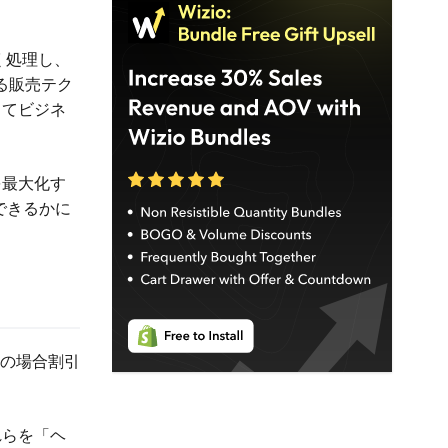
く処理し、
る販売テク
してビジネ
を最大化す
できるかに
くの場合割引
れらを「ヘ