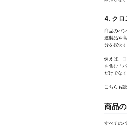
4. 
商品のバ
連製品や
分を探求
例えば、
を含む「
だけでな
こちらも読
商品
すべての