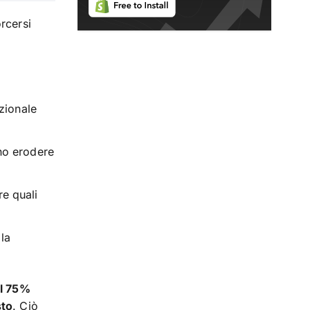
rcersi
ozionale
no erodere
re quali
 la
il 75%
sto
. Ciò