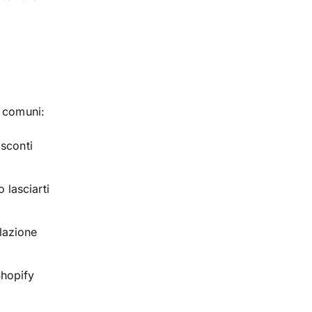
i comuni:
 sconti
 lasciarti
lazione
Shopify