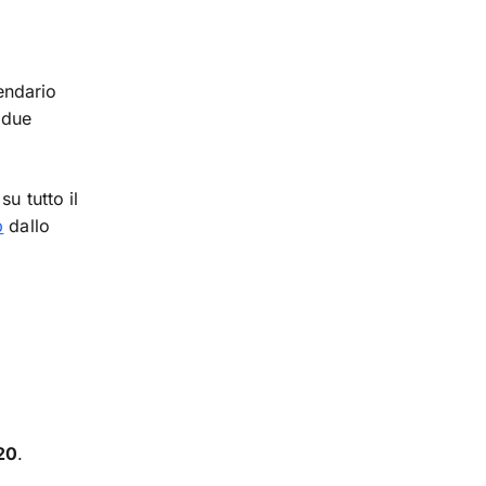
endario
 due
u tutto il
p
dallo
a
20
.