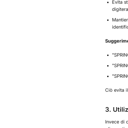
Evita s
digiter
Mantien
identif
Suggerime
"SPRING
"SPRING
"SPRING
Ciò evita 
3. Util
Invece di c