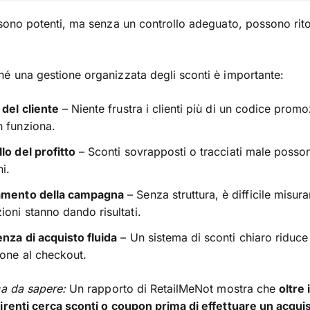
 sono potenti, ma senza un controllo adeguato, possono rito
é una gestione organizzata degli sconti è importante:
 del cliente
– Niente frustra i clienti più di un codice prom
 funziona.
lo del profitto
– Sconti sovrapposti o tracciati male posso
ni.
amento della campagna
– Senza struttura, è difficile misura
oni stanno dando risultati.
nza di acquisto fluida
– Un sistema di sconti chiaro riduce
one al checkout.
ca da sapere:
Un rapporto di RetailMeNot mostra che
oltre 
irenti cerca sconti o coupon prima di effettuare un acqui