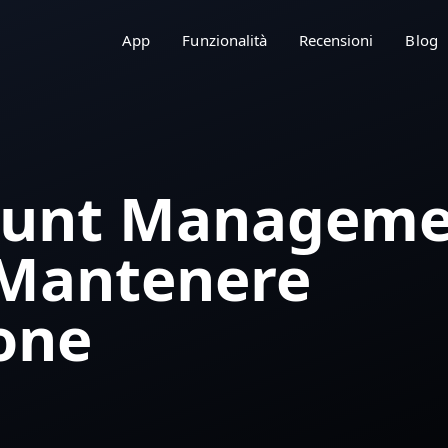
App
Funzionalità
Recensioni
Blog
count Manageme
 Mantenere
one