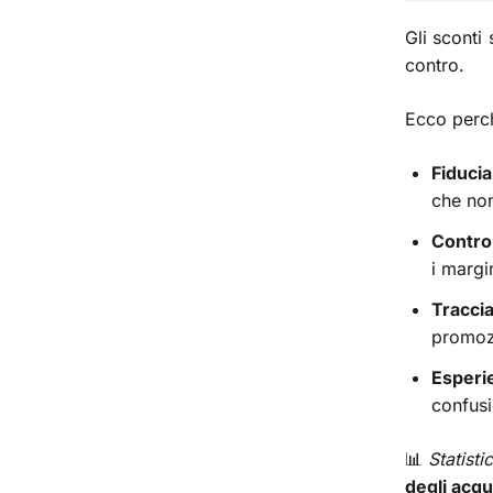
Gli sconti
contro.
Ecco perch
Fiducia
che non
Control
i margi
Tracci
promozi
Esperie
confusi
📊
Statisti
degli acqu