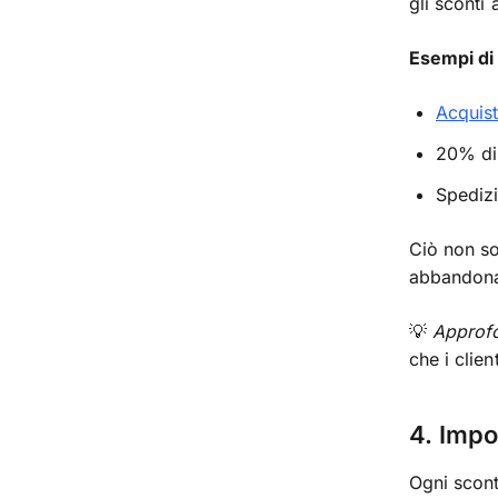
gli sconti
Esempi di 
Acquist
20% di 
Spedizi
Ciò non so
abbandonat
💡
Approf
che i clie
4. Impo
Ogni scont