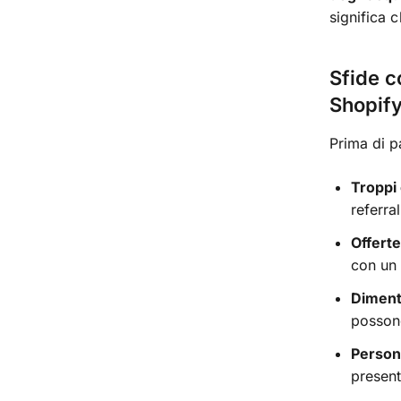
significa c
Sfide c
Shopify
Prima di p
Troppi 
referra
Offert
con un 
Diment
possono
Persona
present