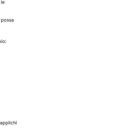
 le
m possa
io:
 applichi