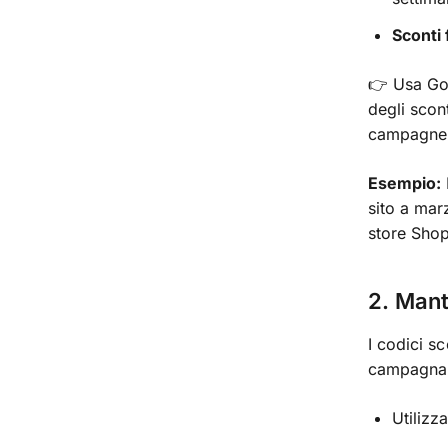
Sconti 
👉 Usa Goo
degli scon
campagne
Esempio:
sito a mar
store Shop
2. Mant
I codici sc
campagna
Utilizz