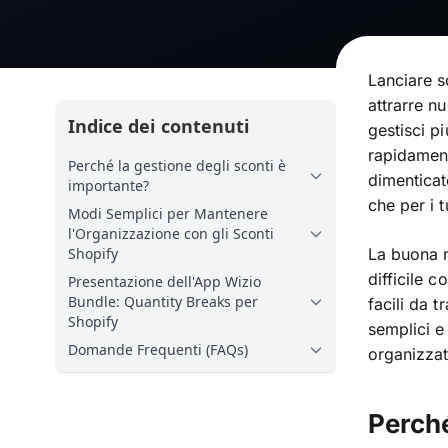
Lanciare s
attrarre n
Indice dei contenuti
gestisci p
rapidament
Perché la gestione degli sconti è
dimenticat
importante?
che per i t
Modi Semplici per Mantenere
l'Organizzazione con gli Sconti
Shopify
La buona n
difficile 
Presentazione dell'App Wizio
Bundle: Quantity Breaks per
facili da 
Shopify
semplici e
Domande Frequenti (FAQs)
organizzat
Perché