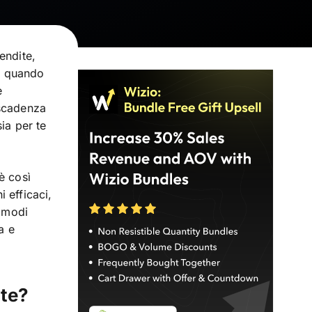
endite,
a: quando
e
 scadenza
ia per te
è così
 efficaci,
o modi
a e
nte?