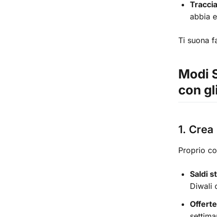
Traccia
abbia e
Ti suona f
Modi 
con gl
1. Crea
Proprio com
Saldi s
Diwali
Offerte
settima