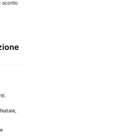
i sconto
zione
ti.
 Natale,
ne