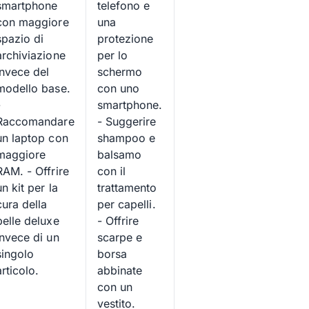
smartphone
telefono e
con maggiore
una
spazio di
protezione
archiviazione
per lo
invece del
schermo
modello base.
con uno
-
smartphone.
Raccomandare
- Suggerire
un laptop con
shampoo e
maggiore
balsamo
RAM. - Offrire
con il
un kit per la
trattamento
cura della
per capelli.
pelle deluxe
- Offrire
invece di un
scarpe e
singolo
borsa
articolo.
abbinate
con un
vestito.