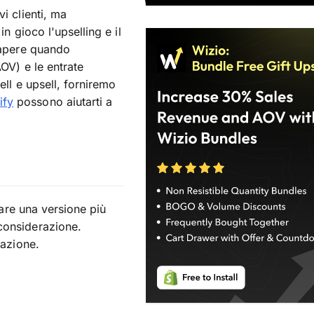
i clienti, ma
n gioco l'upselling e il
sapere quando
OV) e le entrate
ell e upsell, forniremo
ify
possono aiutarti a
tare una versione più
considerazione.
sazione.