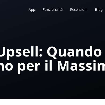
App
Funzionalità
Recensioni
Blog
 Upsell: Quand
no per il Mass