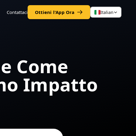
Contattaci
Ottieni l'App Ora
Italian
o e Come
imo Impatto