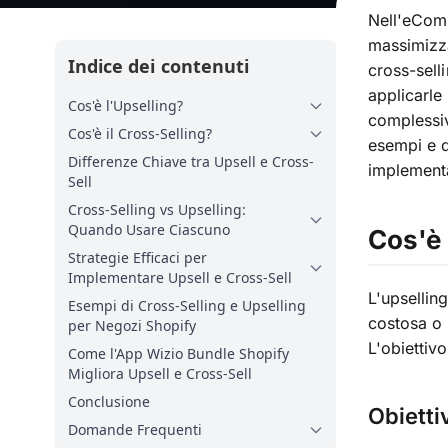
Nell'eComm
massimizza
Indice dei contenuti
cross-sell
applicarle
Cos'è l'Upselling?
complessiv
Cos'è il Cross-Selling?
esempi e 
Differenze Chiave tra Upsell e Cross-
implementa
Sell
Cross-Selling vs Upselling:
Quando Usare Ciascuno
Cos'è 
Strategie Efficaci per
Implementare Upsell e Cross-Sell
L'upsellin
Esempi di Cross-Selling e Upselling
costosa o 
per Negozi Shopify
L'obiettiv
Come l'App Wizio Bundle Shopify
Migliora Upsell e Cross-Sell
Conclusione
Obietti
Domande Frequenti