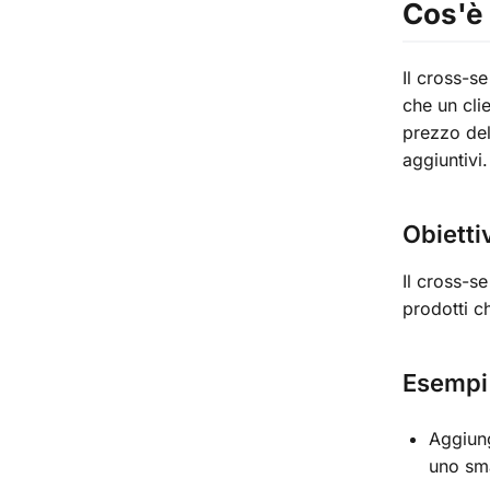
Cos'è 
Il cross-s
che un cli
prezzo del
aggiuntivi.
Obietti
Il cross-s
prodotti c
Esempi 
Aggiung
uno sm