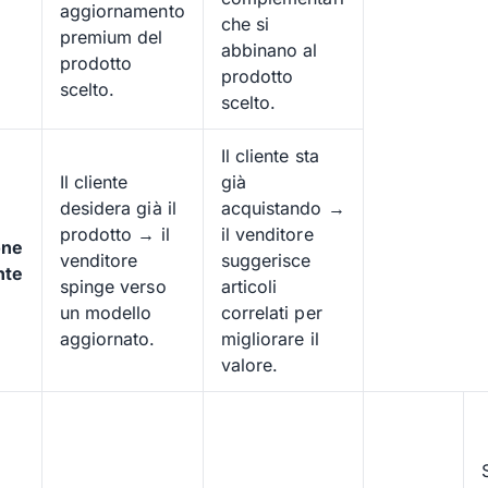
aggiornamento
che si
premium del
abbinano al
prodotto
prodotto
scelto.
scelto.
Il cliente sta
Il cliente
già
desidera già il
acquistando →
prodotto → il
il venditore
one
venditore
suggerisce
nte
spinge verso
articoli
un modello
correlati per
aggiornato.
migliorare il
valore.