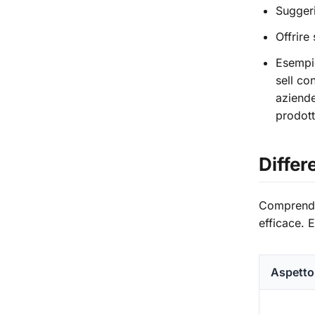
Suggeri
Offrire
Esempio
sell co
aziende
prodott
Differ
Comprender
efficace. 
Aspetto