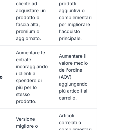
cliente ad
prodotti
acquistare un
aggiuntivi o
prodotto di
complementari
fascia alta,
per migliorare
premium o
l'acquisto
aggiornato.
principale.
Aumentare le
Aumentare il
entrate
valore medio
incoraggiando
dell'ordine
i clienti a
vo
(AOV)
spendere di
aggiungendo
più per lo
più articoli al
stesso
carrello.
prodotto.
Articoli
Versione
correlati o
migliore o
complementari