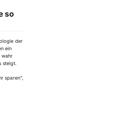
e so
ologie der
en ein
t wahr
 steigt.
hr sparen",