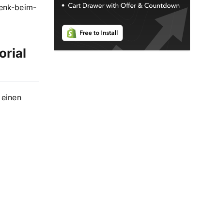
henk-beim-
orial
 einen