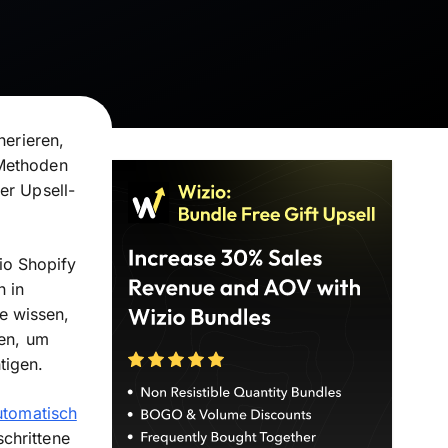
nerieren,
 Methoden
er Upsell-
zio Shopify
 in
e wissen,
ren, um
tigen.
utomatisch
schrittene