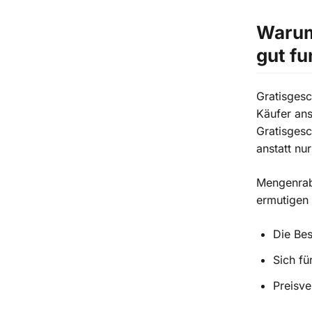
Warum
gut fu
Gratisgesc
Käufer ans
Gratisges
anstatt nu
Mengenraba
ermutigen
Die Bes
Sich fü
Preisve