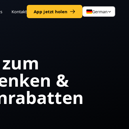
gs
Kontakt
App jetzt holen
German
g zum
henken &
nrabatten