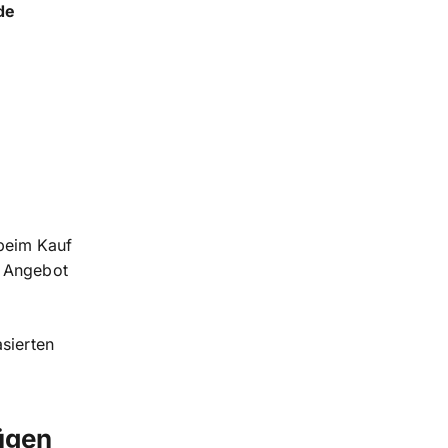
de
beim Kauf
n Angebot
asierten
ügen