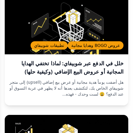
عروض BOGO وهدايا مجانية
تطبيقات شوبيفاي
خلل في الدفع عبر شوبيفاي: لماذا تختفي الهدايا
المجانية أو عروض البيع الإضافي (وكيفية حلها)
هل أضفت يوماً هدية مجانية أو عرض بيع إضافي (upsell) إلى متجر
شوبيفاي الخاص بك، لتكتشف بعدها أنه لا يظهر في عربة التسوق أو
عند الدفع؟ 😩 لست وحدك - فهذه...