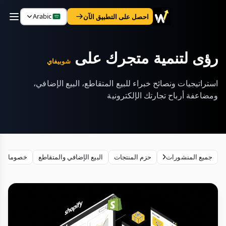
Arabic
احصل على التطبيق الآن
رؤى لتنمية متجرك على
شوبيفاي
استراتيجيات ونصائح خبراء للبيع المتقاطع، البيع الإضافي،
ومضاعفة أرباح تجارتك الإلكترونية
جميع المنشورات
حزم المنتجات
البيع الإضافي والمتقاطع
خصومات ال