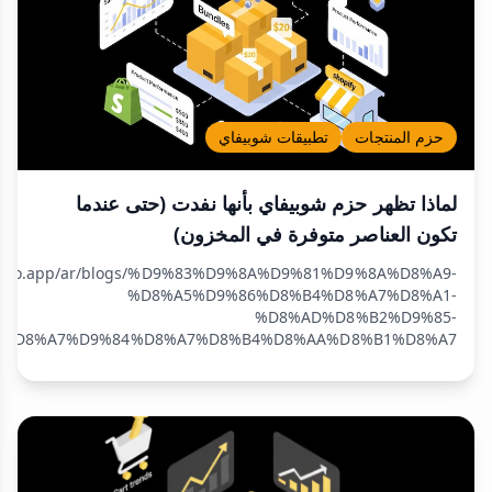
حزم المنتجات
تطبيقات شوبيفاي
لماذا تظهر حزم شوبيفاي بأنها نفدت (حتى عندما
تكون العناصر متوفرة في المخزون)
/wizio.app/ar/blogs/%D9%83%D9%8A%D9%81%D9%8A%D8%A9-
%D8%A5%D9%86%D8%B4%D8%A7%D8%A1-
%D8%AD%D8%B2%D9%85-
%D8%A7%D9%84%D8%A7%D8%B4%D8%AA%D8%B1%D8%A7...