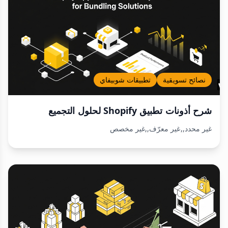
نصائح تسويقية
تطبيقات شوبيفاي
شرح أذونات تطبيق Shopify لحلول التجميع
غير محدد,,غير معرّف,,غير مخصص